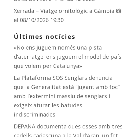
Xerrada – Viatge ornitològic a Gàmbia 📸
el 08/10/2026 19:30
Últimes notícies
«No ens juguem només una pista
d’aterratge; ens juguem el model de país
que volem per Catalunya»
La Plataforma SOS Senglars denuncia
que la Generalitat està “jugant amb foc”
amb l’extermini massiu de senglars i
exigeix aturar les batudes
indiscriminades
DEPANA documenta dues osses amb tres
cadells cadascuna a la Val d’Aran, un fet