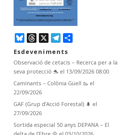
Bluesky
Threads
X
Telegram
Comparteix
Esdeveniments
Observació de cetacis – Recerca per a la
seva protecció 🐬
el 13/09/2026 08:00
Caminants – Colònia Güell 🥾
el
22/09/2026
GAF (Grup d’Acció Forestal) 🌲
el
27/09/2026
Sortida especial 50 anys DEPANA – El
delta de l’Ebre 🦅
el 03/10/2026