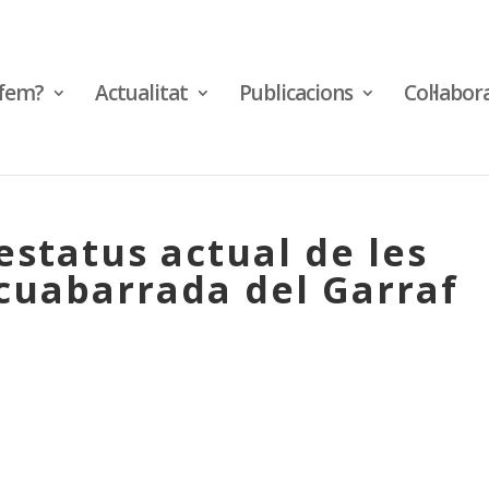
fem?
Actualitat
Publicacions
Col·labor
estatus actual de les
 cuabarrada del Garraf