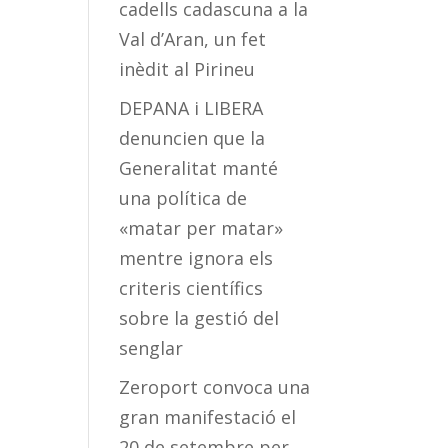
cadells cadascuna a la
Val d’Aran, un fet
inèdit al Pirineu
DEPANA i LIBERA
denuncien que la
Generalitat manté
una política de
«matar per matar»
mentre ignora els
criteris científics
sobre la gestió del
senglar
Zeroport convoca una
gran manifestació el
20 de setembre per