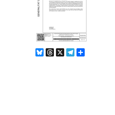
Bluesky
Threads
X
Telegram
Compar