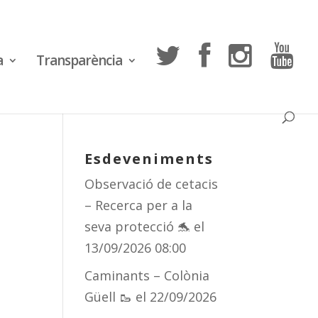
a
Transparència
Esdeveniments
Observació de cetacis
– Recerca per a la
seva protecció 🐬
el
13/09/2026 08:00
Caminants – Colònia
Güell 🥾
el 22/09/2026