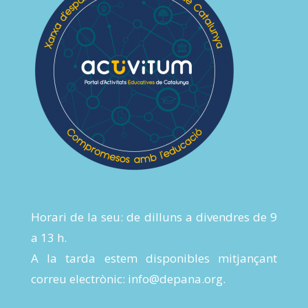
Horari de la seu: de dilluns a divendres de 9
a 13 h.
A la tarda estem disponibles mitjançant
correu electrònic:
info@depana.org
.