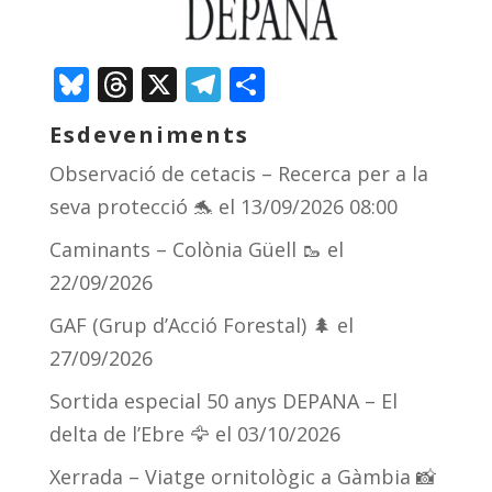
Bluesky
Threads
X
Telegram
Comparteix
Esdeveniments
Observació de cetacis – Recerca per a la
seva protecció 🐬
el 13/09/2026 08:00
Caminants – Colònia Güell 🥾
el
22/09/2026
GAF (Grup d’Acció Forestal) 🌲
el
27/09/2026
Sortida especial 50 anys DEPANA – El
delta de l’Ebre 🦅
el 03/10/2026
Xerrada – Viatge ornitològic a Gàmbia 📸