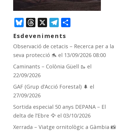
Bluesky
Threads
X
Telegram
Comparteix
Esdeveniments
Observació de cetacis – Recerca per a la
seva protecció 🐬
el 13/09/2026 08:00
Caminants – Colònia Güell 🥾
el
22/09/2026
GAF (Grup d’Acció Forestal) 🌲
el
27/09/2026
Sortida especial 50 anys DEPANA – El
delta de l’Ebre 🦅
el 03/10/2026
Xerrada – Viatge ornitològic a Gàmbia 📸