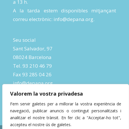
a 13 h.
A la tarda estem disponibles mitjançant
correu electrònic:
info@depana.org
.
Seu social
Sant Salvador, 97
08024 Barcelona
Tel. 93 210 46 79
Fax 93 285 04 26
info@depana.org
Valorem la vostra privadesa
Fem servir galetes per a millorar la vostra experiència de
navegació, publicar anuncis o contingut personalitzats i
analitzar el nostre trànsit. En fer clic a "Acceptar-ho tot",
accepteu el nostre ús de galetes.