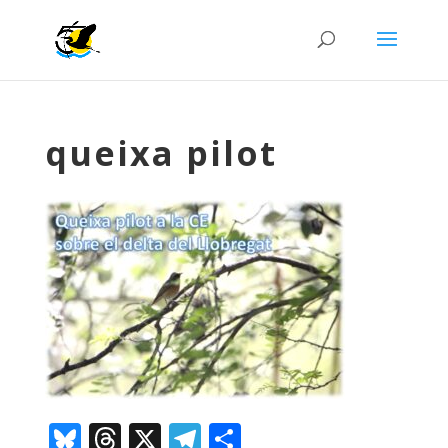
queixa pilot
Bluesky
Threads
X
Telegram
Comparteix