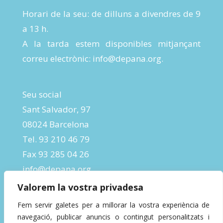
Horari de la seu: de dilluns a divendres de 9
a 13 h.
A la tarda estem disponibles mitjançant
correu electrònic:
info@depana.org
.
Seu social
Sant Salvador, 97
08024 Barcelona
Tel. 93 210 46 79
Fax 93 285 04 26
info@depana.org
Valorem la vostra privadesa
Fem servir galetes per a millorar la vostra experiència de
navegació, publicar anuncis o contingut personalitzats i