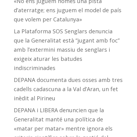
«No ens juguem només una pista
d’aterratge; ens juguem el model de país
que volem per Catalunya»
La Plataforma SOS Senglars denuncia
que la Generalitat està “jugant amb foc”
amb l’extermini massiu de senglars i
exigeix aturar les batudes
indiscriminades
DEPANA documenta dues osses amb tres
cadells cadascuna a la Val d’Aran, un fet
inèdit al Pirineu
DEPANA i LIBERA denuncien que la
Generalitat manté una política de
«matar per matar» mentre ignora els