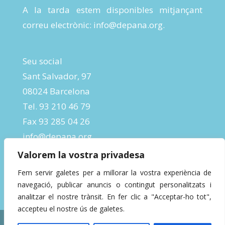
A la tarda estem disponibles mitjançant
correu electrònic:
info@depana.org
.
Seu social
Sant Salvador, 97
08024 Barcelona
Tel. 93 210 46 79
Fax 93 285 04 26
info@depana.org
Valorem la vostra privadesa
Fem servir galetes per a millorar la vostra experiència de
navegació, publicar anuncis o contingut personalitzats i
analitzar el nostre trànsit. En fer clic a "Acceptar-ho tot",
accepteu el nostre ús de galetes.
Designed by
InBeta Crafts
| Powered by