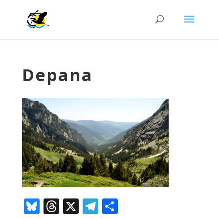
Depana
Bluesky
Threads
X
Telegram
Comparteix