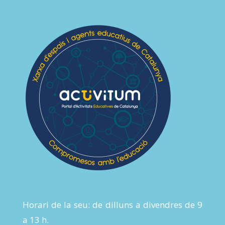
Horari de la seu: de dilluns a divendres de 9
a 13 h.