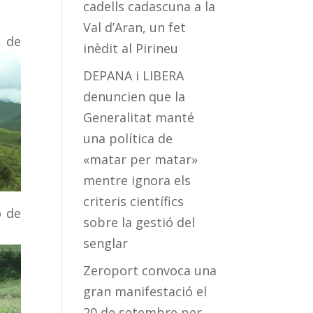
cadells cadascuna a la
Val d’Aran, un fet
e de
inèdit al Pirineu
DEPANA i LIBERA
denuncien que la
Generalitat manté
una política de
«matar per matar»
mentre ignora els
criteris científics
o de
sobre la gestió del
senglar
Zeroport convoca una
gran manifestació el
20 de setembre per