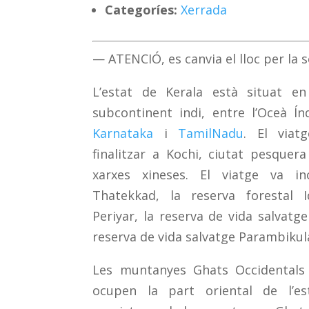
Categoríes:
Xerrada
— ATENCIÓ, es canvia el lloc per la
L’estat de Kerala està situat en
subcontinent indi, entre l’Oceà Ín
Karnataka
i
TamilNadu
. El viat
finalitzar a Kochi, ciutat pesquer
xarxes xineses. El viatge va in
Thatekkad, la reserva forestal 
Periyar, la reserva de vida salvatg
reserva de vida salvatge Parambiku
Les muntanyes
Ghats Occidentals
ocupen la p
art oriental de l’e