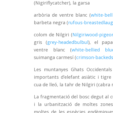
(Nigiriflycatcher), la garsa
arbòria de ventre blanc (
white-bell
barbeta negra (
rufous-breastedlau
colom de Nilgiri (
Nilgiriwood-pigeo
gris (
grey-headedbulbul
), el pap
ventre blanc (
white-bellied blue
suimanga carmesí (
crimson-backed
Les muntanyes Ghats Occidentals
importants d’elefant asiàtic i tig
cua de lleó, la tahr de Nilgiri (cabra 
La fragmentació del bosc degut al cu
i la urbanització de moltes zone
moltes de les espècies endèmique