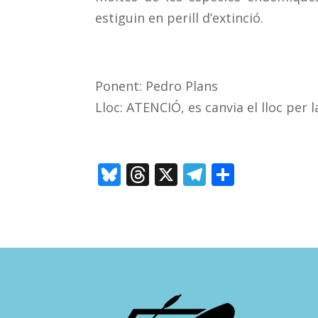
estiguin en perill d’extinció.
Ponent: Pedro Plans
Lloc: ATENCIÓ, es canvia el lloc per 
Bl
T
X
T
C
u
h
el
o
e
re
e
m
sk
a
gr
p
y
d
a
ar
s
m
te
ix