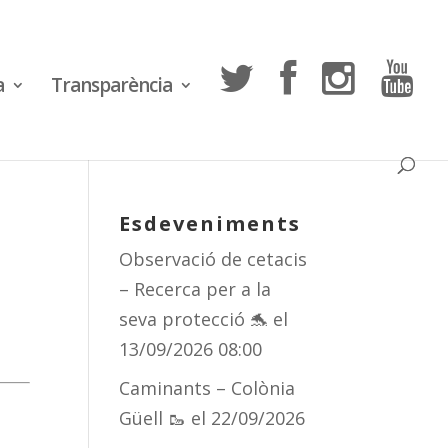
a
Transparència
Esdeveniments
Observació de cetacis
– Recerca per a la
seva protecció 🐬
el
13/09/2026 08:00
Caminants – Colònia
Güell 🥾
el 22/09/2026