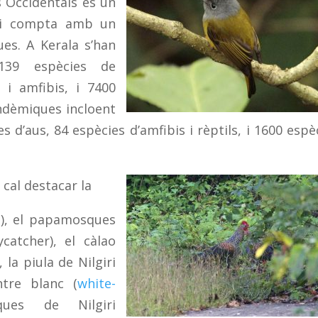
 Occidentals és un
t i compta amb un
es. A Kerala s’han
 139 espècies de
 i amfibis, i 7400
endèmiques incloent
 d’aus, 84 espècies d’amfibis i rèptils, i 1600 espè
 cal destacar la
t), el papamosques
catcher), el càlao
), la piula de Nilgiri
ntre blanc (
white-
ues de Nilgiri