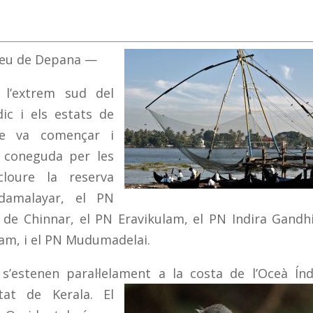
 seu de Depana —
 l’extrem sud del
dic i els estats de
ge va començar i
a coneguda per les
cloure la reserva
Idamalayar, el PN
e de Chinnar, el PN Eravikulam, el PN Indira Gandhi
lam, i el PN Mudumadelai.
 s’estenen paral·lelament
a
la costa de l’Oceà Índ
stat de Kerala. El