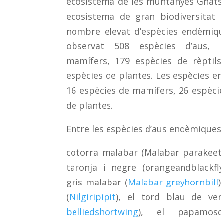
ecosistema de les
muntanyes Ghats
ecosistema de gran biodiversita
nombre elevat d’espècies endèmiqu
observat 508 espècies d’aus,
mamífers, 179 espècies de rèptils
espècies de plantes. Les espècies 
16 espècies de mamífers, 26 espècies
de plantes.
Entre les espècies d’aus endèmiques
cotorra malabar (Malabar parakee
taronja i negre (orangeandblackfly
gris malabar (
Malabar greyhornbill
(
Nilgiripipit
), el tord blau de ve
belliedshortwing
), el papamosq