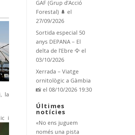
GAF (Grup d’Acció
Forestal) 🌲
el
27/09/2026
Sortida especial 50
anys DEPANA – El
delta de l’Ebre 🦅
el
03/10/2026
Xerrada – Viatge
ornitològic a Gàmbia
📸
el 08/10/2026 19:30
, la
Últimes
notícies
ic i
«No ens juguem
només una pista