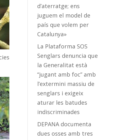
d’aterratge; ens
juguem el model de
país que volem per
Catalunya»
La Plataforma SOS
Senglars denuncia que
c
ies
la Generalitat està
“jugant amb foc” amb
l’extermini massiu de
senglars i exigeix
aturar les batudes
indiscriminades
DEPANA documenta
dues osses amb tres