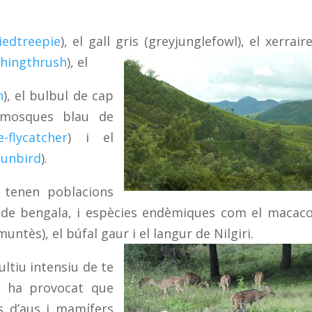
iedtreepie
), el gall gris (greyjunglefowl), el xerrair
ghingthrush
), el
n
), el bulbul de cap
amosques blau de
-flycatcher
) i el
sunbird
).
 tenen poblacions
re de bengala, i espècies endèmiques com el macac
muntès), el búfal gaur i el langur de Nilgiri.
ltiu intensiu de te
s ha provocat que
s d’aus i mamífers