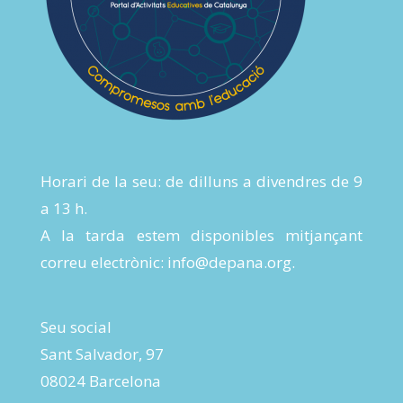
Horari de la seu: de dilluns a divendres de 9
a 13 h.
A la tarda estem disponibles mitjançant
correu electrònic:
info@depana.org
.
Seu social
Sant Salvador, 97
08024 Barcelona