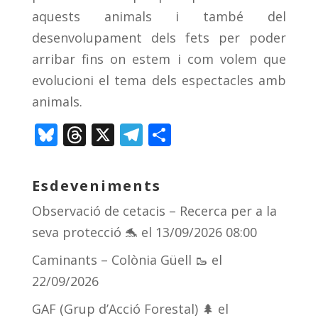
aquests animals i també del
desenvolupament dels fets per poder
arribar fins on estem i com volem que
evolucioni el tema dels espectacles amb
animals.
Bl
T
X
T
C
u
h
el
o
e
re
e
m
Esdeveniments
sk
a
gr
p
Observació de cetacis – Recerca per a la
y
d
a
ar
seva protecció 🐬
el 13/09/2026 08:00
s
m
te
Caminants – Colònia Güell 🥾
el
ix
22/09/2026
GAF (Grup d’Acció Forestal) 🌲
el