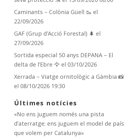
s
m
te
Caminants – Colònia Güell 🥾
el
ix
22/09/2026
GAF (Grup d’Acció Forestal) 🌲
el
27/09/2026
Sortida especial 50 anys DEPANA – El
delta de l’Ebre 🦅
el 03/10/2026
Xerrada – Viatge ornitològic a Gàmbia 📸
el 08/10/2026 19:30
Últimes notícies
«No ens juguem només una pista
d’aterratge; ens juguem el model de país
que volem per Catalunya»