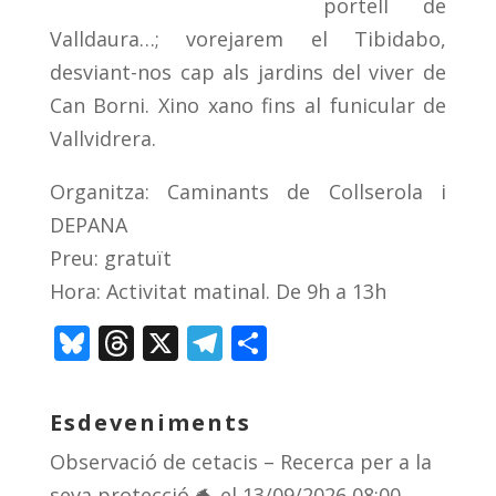
portell de
Valldaura…; vorejarem el Tibidabo,
desviant-nos cap als jardins del viver de
Can Borni. Xino xano fins al funicular de
Vallvidrera.
Organitza: Caminants de Collserola i
DEPANA
Preu: gratuït
Hora: Activitat matinal. De 9h a 13h
Bl
T
X
T
C
u
h
el
o
e
re
e
m
Esdeveniments
sk
a
gr
p
Observació de cetacis – Recerca per a la
y
d
a
ar
seva protecció 🐬
el 13/09/2026 08:00