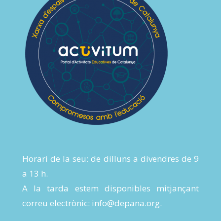
Horari de la seu: de dilluns a divendres de 9
a 13 h.
A la tarda estem disponibles mitjançant
correu electrònic:
info@depana.org
.