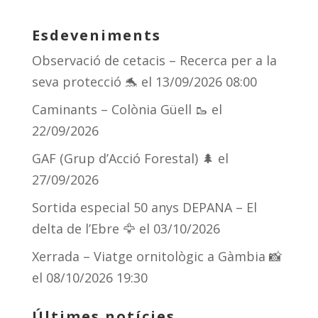
u
h
el
o
e
re
e
m
Esdeveniments
sk
a
gr
p
Observació de cetacis – Recerca per a la
y
d
a
ar
seva protecció 🐬
el 13/09/2026 08:00
s
m
te
Caminants – Colònia Güell 🥾
el
ix
22/09/2026
GAF (Grup d’Acció Forestal) 🌲
el
27/09/2026
Sortida especial 50 anys DEPANA – El
delta de l’Ebre 🦅
el 03/10/2026
Xerrada – Viatge ornitològic a Gàmbia 📸
el 08/10/2026 19:30
Últimes notícies