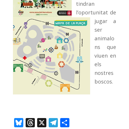
tindran
l’oportunitat de
jugar a
ser
animalo
ns que
viuen en
els
nostres
boscos.
Bl
T
X
T
C