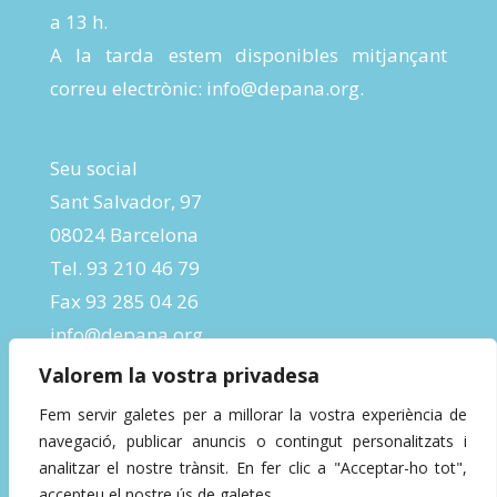
a 13 h.
A la tarda estem disponibles mitjançant
correu electrònic:
info@depana.org
.
Seu social
Sant Salvador, 97
08024 Barcelona
Tel. 93 210 46 79
Fax 93 285 04 26
info@depana.org
Valorem la vostra privadesa
Fem servir galetes per a millorar la vostra experiència de
navegació, publicar anuncis o contingut personalitzats i
analitzar el nostre trànsit. En fer clic a "Acceptar-ho tot",
accepteu el nostre ús de galetes.