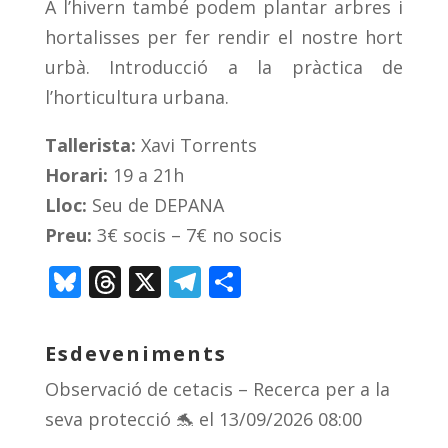
A l’hivern també podem plantar arbres i
hortalisses per fer rendir el nostre hort
urbà. Introducció a la pràctica de
l’horticultura urbana.
Tallerista:
Xavi Torrents
Horari:
19 a 21h
Lloc:
Seu de DEPANA
Preu:
3€ socis – 7€ no socis
Bl
T
X
T
C
u
h
el
o
e
re
e
m
Esdeveniments
sk
a
gr
p
Observació de cetacis – Recerca per a la
y
d
a
ar
seva protecció 🐬
el 13/09/2026 08:00
s
m
te