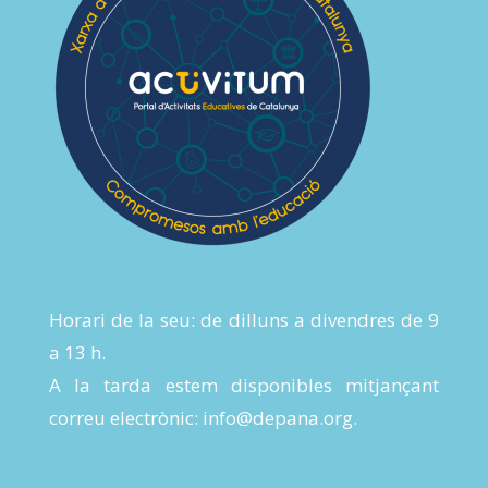
Horari de la seu: de dilluns a divendres de 9
a 13 h.
A la tarda estem disponibles mitjançant
correu electrònic:
info@depana.org
.