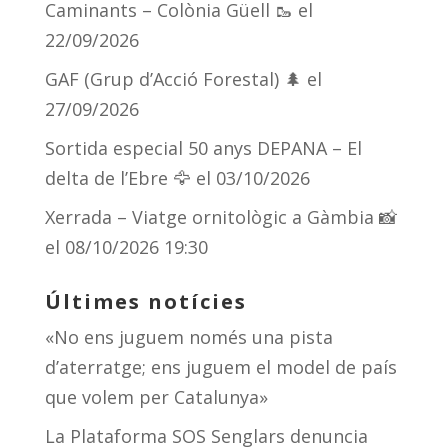
Caminants – Colònia Güell 🥾
el
ix
22/09/2026
GAF (Grup d’Acció Forestal) 🌲
el
27/09/2026
Sortida especial 50 anys DEPANA – El
delta de l’Ebre 🦅
el 03/10/2026
Xerrada – Viatge ornitològic a Gàmbia 📸
el 08/10/2026 19:30
Últimes notícies
«No ens juguem només una pista
d’aterratge; ens juguem el model de país
que volem per Catalunya»
La Plataforma SOS Senglars denuncia