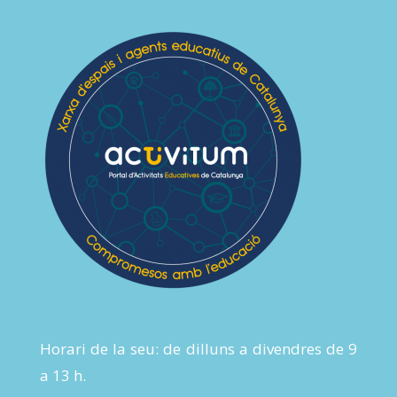
Horari de la seu: de dilluns a divendres de 9
a 13 h.