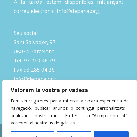
A la tarda estem disponibles mitjançant
correu electrònic:
info@depana.org
.
Seu social
Sant Salvador, 97
08024 Barcelona
Tel. 93 210 46 79
Fax 93 285 04 26
info@depana.org
Valorem la vostra privadesa
Fem servir galetes per a millorar la vostra experiència de
navegació, publicar anuncis o contingut personalitzats i
analitzar el nostre trànsit. En fer clic a "Acceptar-ho tot",
accepteu el nostre ús de galetes.
Designed by
InBeta Crafts
| Powered by