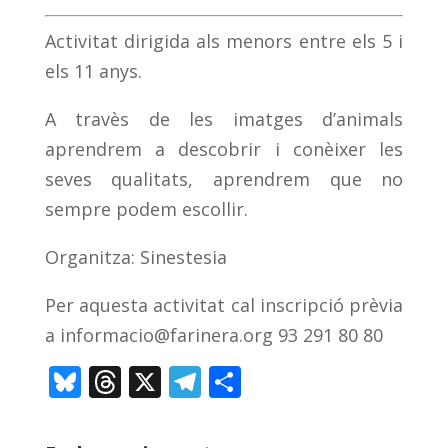
Activitat dirigida als menors entre els 5 i
els 11 anys.
A travès de les imatges d’animals
aprendrem a descobrir i conèixer les
seves qualitats, aprendrem que no
sempre podem escollir.
Organitza: Sinestesia
Per aquesta activitat cal inscripció prèvia
a
informacio@farinera.org
93 291 80 80
Bl
T
X
T
C
u
h
el
o
e
re
e
m