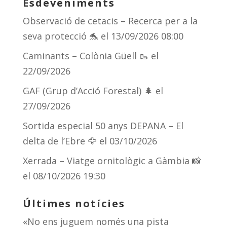
Esdeveniments
sk
a
gr
p
Observació de cetacis – Recerca per a la
y
d
a
ar
seva protecció 🐬
el 13/09/2026 08:00
s
m
te
Caminants – Colònia Güell 🥾
el
ix
22/09/2026
GAF (Grup d’Acció Forestal) 🌲
el
27/09/2026
Sortida especial 50 anys DEPANA – El
delta de l’Ebre 🦅
el 03/10/2026
Xerrada – Viatge ornitològic a Gàmbia 📸
el 08/10/2026 19:30
Últimes notícies
«No ens juguem només una pista