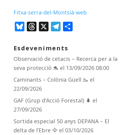
Fitxa-serra-del-Montsià-web
Bl
T
X
T
C
u
h
el
o
e
re
e
m
Esdeveniments
sk
a
gr
p
Observació de cetacis – Recerca per a la
y
d
a
ar
seva protecció 🐬
el 13/09/2026 08:00
s
m
te
Caminants – Colònia Güell 🥾
el
ix
22/09/2026
GAF (Grup d’Acció Forestal) 🌲
el
27/09/2026
Sortida especial 50 anys DEPANA – El
delta de l’Ebre 🦅
el 03/10/2026