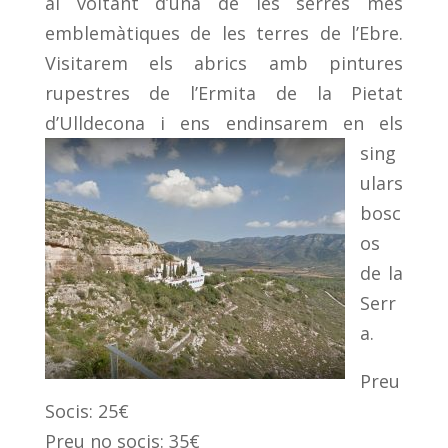
al voltant d’una de les serres més
emblemàtiques de les terres de l’Ebre.
Visitarem els abrics amb pintures
rupestres de l’Ermita de la Pietat
d’Ulldecona i ens endinsarem en els
sing
ulars
bosc
os
de la
Serr
a.
Preu
Socis: 25€
Preu no socis: 35€