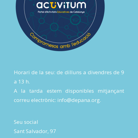
Horari de la seu: de dilluns a divendres de 9
a 13 h.
A la tarda estem disponibles mitjançant
correu electrònic:
info@depana.org
.
Seu social
Sant Salvador, 97