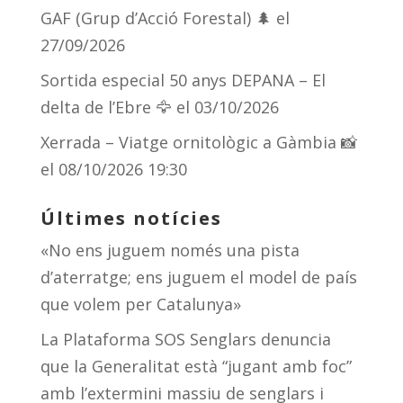
GAF (Grup d’Acció Forestal) 🌲
el
27/09/2026
Sortida especial 50 anys DEPANA – El
delta de l’Ebre 🦅
el 03/10/2026
Xerrada – Viatge ornitològic a Gàmbia 📸
el 08/10/2026 19:30
Últimes notícies
«No ens juguem només una pista
d’aterratge; ens juguem el model de país
que volem per Catalunya»
La Plataforma SOS Senglars denuncia
que la Generalitat està “jugant amb foc”
amb l’extermini massiu de senglars i