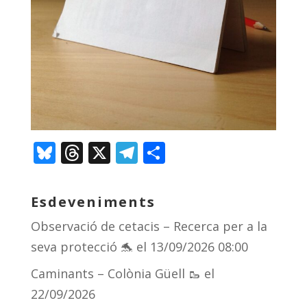
Bl
T
X
T
C
u
h
el
o
e
re
e
m
Esdeveniments
sk
a
gr
p
Observació de cetacis – Recerca per a la
y
d
a
ar
seva protecció 🐬
el 13/09/2026 08:00
s
m
te
Caminants – Colònia Güell 🥾
el
ix
22/09/2026