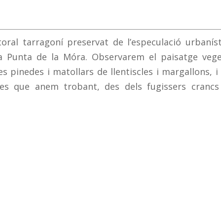
toral tarragoní preservat de l’especulació urbaníst
la Punta de la Móra. Observarem el paisatge vege
les pinedes i matollars de llentiscles i margallons, i
mes que anem trobant, des dels fugissers crancs