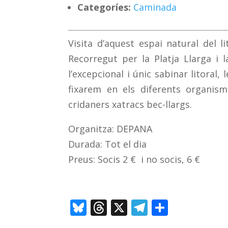
Categoríes:
Caminada
Visita d’aquest espai natural del li
Recorregut per la Platja Llarga i 
l’excepcional i únic sabinar litoral, 
fixarem en els diferents organis
cridaners xatracs bec-llargs.
Organitza: DEPANA
Durada: Tot el dia
Preus: Socis 2 € i no socis, 6 €
Bl
T
X
T
C
u
h
el
o