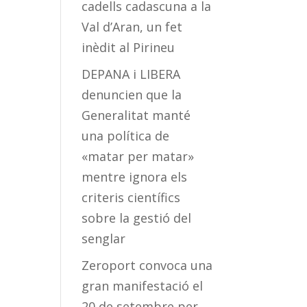
cadells cadascuna a la
Val d’Aran, un fet
inèdit al Pirineu
DEPANA i LIBERA
denuncien que la
Generalitat manté
una política de
«matar per matar»
mentre ignora els
criteris científics
sobre la gestió del
senglar
Zeroport convoca una
gran manifestació el
20 de setembre per