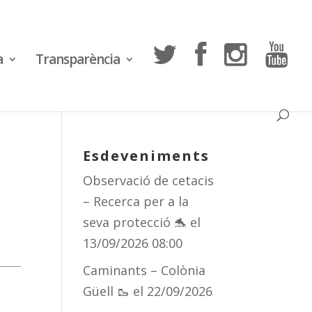
a
Transparència
Esdeveniments
Observació de cetacis
– Recerca per a la
seva protecció 🐬
el
13/09/2026 08:00
Caminants – Colònia
Güell 🥾
el 22/09/2026