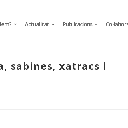
fem?
Actualitat
Publicacions
Col·labor
, sabines, xatracs i