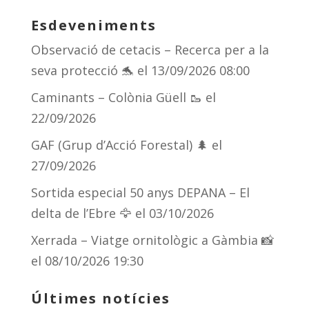
e
re
e
m
Esdeveniments
sk
a
gr
p
Observació de cetacis – Recerca per a la
y
d
a
ar
seva protecció 🐬
el 13/09/2026 08:00
s
m
te
Caminants – Colònia Güell 🥾
el
ix
22/09/2026
GAF (Grup d’Acció Forestal) 🌲
el
27/09/2026
Sortida especial 50 anys DEPANA – El
delta de l’Ebre 🦅
el 03/10/2026
Xerrada – Viatge ornitològic a Gàmbia 📸
el 08/10/2026 19:30
Últimes notícies