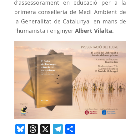
d’assessorament en educació per a la
primera conselleria de Medi Ambient de
la Generalitat de Catalunya, en mans de
l’humanista i enginyer
Albert Vilalta.
Bl
T
X
T
C
u
h
el
o