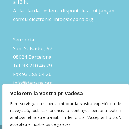
a 13 h.
A la tarda estem disponibles mitjançant
correu electrònic:
info@depana.org
.
Seu social
Sant Salvador, 97
08024 Barcelona
Tel. 93 210 46 79
Fax 93 285 04 26
info@depana.org
Valorem la vostra privadesa
Fem servir galetes per a millorar la vostra experiència de
navegació, publicar anuncis o contingut personalitzats i
analitzar el nostre trànsit. En fer clic a "Acceptar-ho tot",
accepteu el nostre ús de galetes.