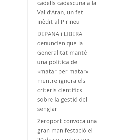
cadells cadascuna a la
Val d’Aran, un fet
inèdit al Pirineu
DEPANA i LIBERA
denuncien que la
Generalitat manté
una política de
«matar per matar»
mentre ignora els
criteris científics
sobre la gestió del
senglar
Zeroport convoca una
gran manifestació el
20 de setembre per