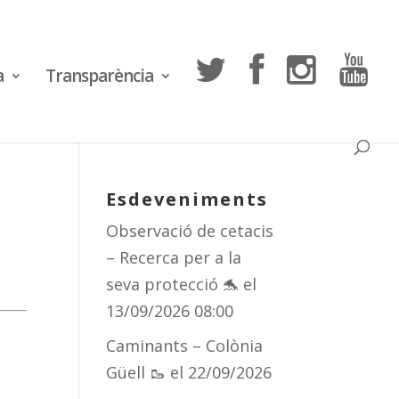
a
Transparència
Esdeveniments
Observació de cetacis
– Recerca per a la
seva protecció 🐬
el
13/09/2026 08:00
Caminants – Colònia
Güell 🥾
el 22/09/2026