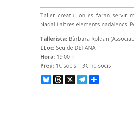
Taller creatiu on es faran servir m
Nadal i altres elements nadalencs. P
Tallerista:
Bàrbara Roldan (Associac
LLoc:
Seu de DEPANA
Hora:
19.00 h
Preu:
1€ socis – 3€ no socis
Bl
T
X
T
C
u
h
el
o
e
re
e
m
sk
a
gr
p
y
d
a
ar
s
m
te