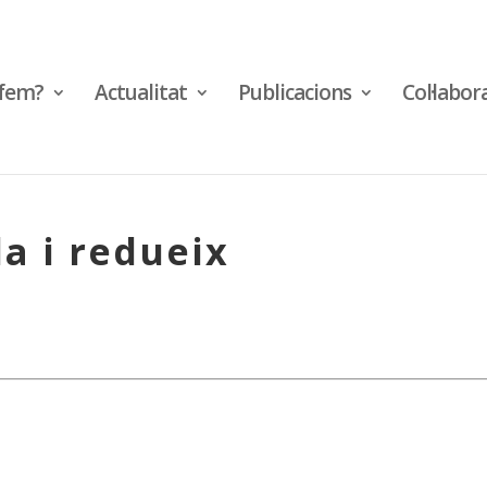
fem?
Actualitat
Publicacions
Col·labor
la i redueix