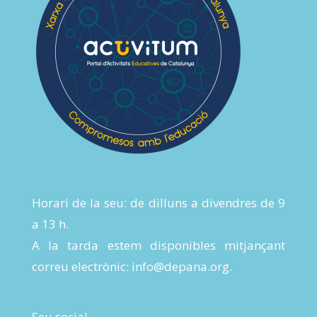
Horari de la seu: de dilluns a divendres de 9
a 13 h.
A la tarda estem disponibles mitjançant
correu electrònic:
info@depana.org
.
Seu social