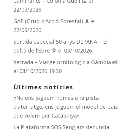
Caminants – Colònia Güell 🥾
el
ix
22/09/2026
GAF (Grup d’Acció Forestal) 🌲
el
27/09/2026
Sortida especial 50 anys DEPANA – El
delta de l’Ebre 🦅
el 03/10/2026
Xerrada – Viatge ornitològic a Gàmbia 📸
el 08/10/2026 19:30
Últimes notícies
«No ens juguem només una pista
d’aterratge; ens juguem el model de país
que volem per Catalunya»
La Plataforma SOS Senglars denuncia