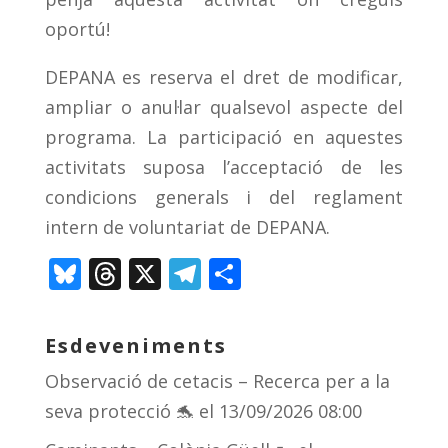
oportú!
DEPANA es reserva el dret de modificar,
ampliar o anul·lar qualsevol aspecte del
programa. La participació en aquestes
activitats suposa l’acceptació de les
condicions generals i del reglament
intern de voluntariat de DEPANA.
Bl
T
X
T
C
u
h
el
o
e
re
e
m
Esdeveniments
sk
a
gr
p
Observació de cetacis – Recerca per a la
y
d
a
ar
seva protecció 🐬
el 13/09/2026 08:00
s
m
te