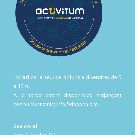
Horari de la seu: de dilluns a divendres de 9
a 13 h.
A la tarda estem disponibles mitjançant
correu electrònic:
info@depana.org
.
Seu social
Sant Salvador, 97