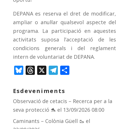
DEPANA es reserva el dret de modificar,
ampliar o anul·lar qualsevol aspecte del
programa. La participació en aquestes
activitats suposa l’acceptació de les
condicions generals i del reglament
intern de voluntariat de DEPANA.
Bl
T
X
T
C
u
h
el
o
e
re
e
m
Esdeveniments
sk
a
gr
p
Observació de cetacis – Recerca per a la
y
d
a
ar
seva protecció 🐬
el 13/09/2026 08:00
s
m
te
Caminants – Colònia Güell 🥾
el
ix