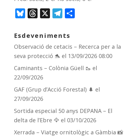
Bl
T
X
T
C
u
h
el
o
e
re
e
m
Esdeveniments
sk
a
gr
p
Observació de cetacis – Recerca per a la
y
d
a
ar
seva protecció 🐬
el 13/09/2026 08:00
s
m
te
Caminants – Colònia Güell 🥾
el
ix
22/09/2026
GAF (Grup d’Acció Forestal) 🌲
el
27/09/2026
Sortida especial 50 anys DEPANA – El
delta de l’Ebre 🦅
el 03/10/2026
Xerrada – Viatge ornitològic a Gàmbia 📸