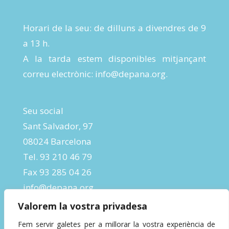
Horari de la seu: de dilluns a divendres de 9
a 13 h.
A la tarda estem disponibles mitjançant
correu electrònic:
info@depana.org
.
Seu social
Sant Salvador, 97
08024 Barcelona
Tel. 93 210 46 79
Fax 93 285 04 26
info@depana.org
Valorem la vostra privadesa
Fem servir galetes per a millorar la vostra experiència de