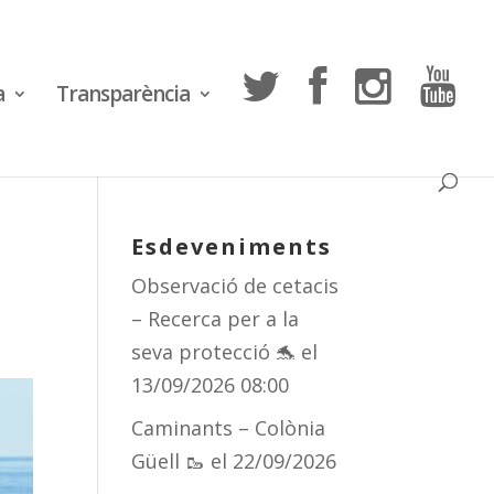
a
Transparència
Esdeveniments
Observació de cetacis
– Recerca per a la
seva protecció 🐬
el
13/09/2026 08:00
Caminants – Colònia
Güell 🥾
el 22/09/2026