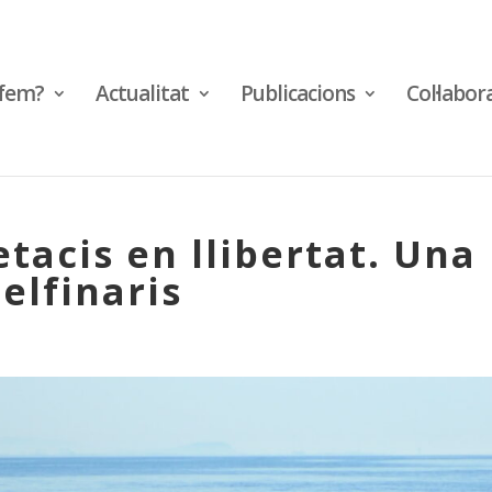
fem?
Actualitat
Publicacions
Col·labor
tacis en llibertat. Una
delfinaris