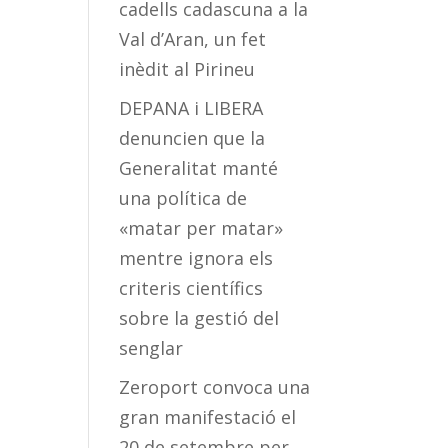
cadells cadascuna a la
Val d’Aran, un fet
inèdit al Pirineu
DEPANA i LIBERA
denuncien que la
Generalitat manté
una política de
«matar per matar»
mentre ignora els
criteris científics
sobre la gestió del
senglar
Zeroport convoca una
gran manifestació el
20 de setembre per