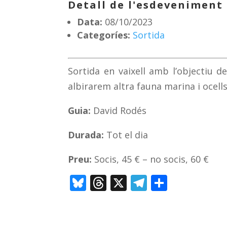
Detall de l'esdeveniment
Data:
08/10/2023
Categoríes:
Sortida
Sortida en vaixell amb l’objectiu d
albirarem altra fauna marina i ocells
Guia:
David Rodés
Durada:
Tot el dia
Preu:
Socis, 45 € – no socis, 60 €
Bl
T
X
T
C
u
h
el
o
e
re
e
m