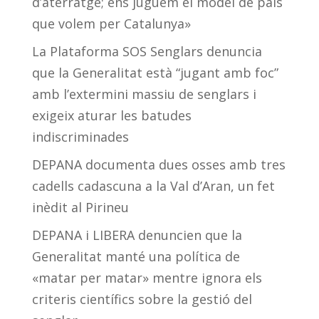
d’aterratge; ens juguem el model de país
que volem per Catalunya»
La Plataforma SOS Senglars denuncia
que la Generalitat està “jugant amb foc”
amb l’extermini massiu de senglars i
exigeix aturar les batudes
indiscriminades
DEPANA documenta dues osses amb tres
cadells cadascuna a la Val d’Aran, un fet
inèdit al Pirineu
DEPANA i LIBERA denuncien que la
Generalitat manté una política de
«matar per matar» mentre ignora els
criteris científics sobre la gestió del