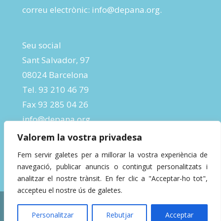
correu electrònic:
info@depana.org
.
Seu social
Sant Salvador, 97
08024 Barcelona
Tel. 93 210 46 79
Fax 93 285 04 26
info@depana.org
Valorem la vostra privadesa
Fem servir galetes per a millorar la vostra experiència de
navegació, publicar anuncis o contingut personalitzats i
analitzar el nostre trànsit. En fer clic a "Acceptar-ho tot",
accepteu el nostre ús de galetes.
Designed by
InBeta Crafts
| Powered by
Personalitzar
Rebutjar
Acceptar
WordPress