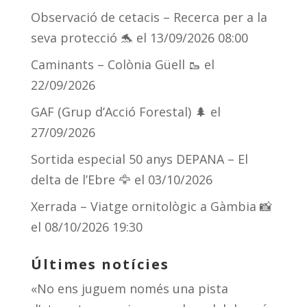
sk
a
gr
p
Observació de cetacis – Recerca per a la
y
d
a
ar
seva protecció 🐬
el 13/09/2026 08:00
s
m
te
Caminants – Colònia Güell 🥾
el
ix
22/09/2026
GAF (Grup d’Acció Forestal) 🌲
el
27/09/2026
Sortida especial 50 anys DEPANA – El
delta de l’Ebre 🦅
el 03/10/2026
Xerrada – Viatge ornitològic a Gàmbia 📸
el 08/10/2026 19:30
Últimes notícies
«No ens juguem només una pista