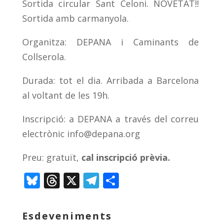
Sortida circular Sant Celoni. NOVETAT!!
Sortida amb carmanyola.
Organitza: DEPANA i Caminants de
Collserola.
Durada: tot el dia. Arribada a Barcelona
al voltant de les 19h.
Inscripció: a DEPANA a través del correu
electrònic
info@depana.org
Preu: gratuït,
cal inscripció prèvia.
Bl
T
X
T
C
u
h
el
o
e
re
e
m
Esdeveniments