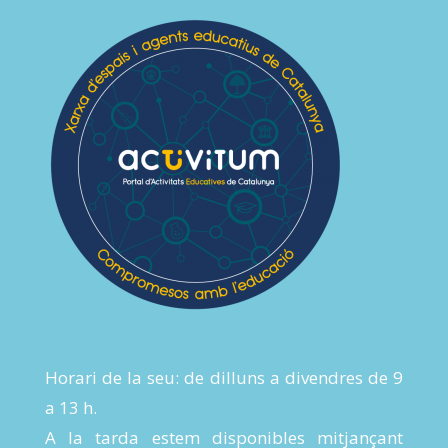
Horari de la seu: de dilluns a divendres de 9
a 13 h.
A la tarda estem disponibles mitjançant