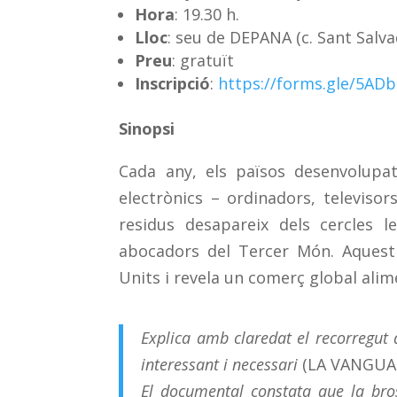
Hora
: 19.30 h.
Lloc
: seu de DEPANA (c. Sant Salva
Preu
: gratuït
Inscripció
:
https://forms.gle/5A
Sinopsi
Cada any, els països desenvolupa
electrònics – ordinadors, televisor
residus desapareix dels cercles l
abocadors del Tercer Món. Aquest d
Units i revela un comerç global alime
Explica amb claredat el recorregut 
interessant i necessari
(LA VANGUAR
El documental constata que la bro