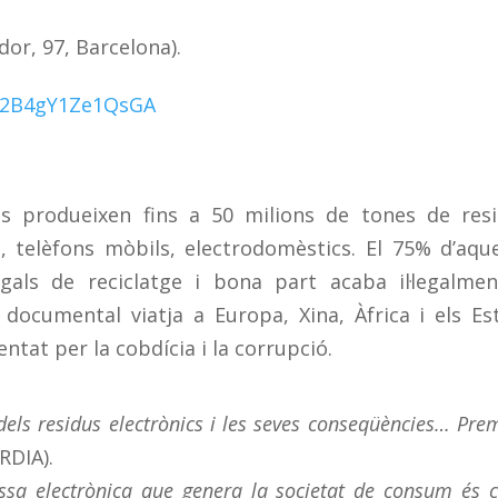
dor, 97, Barcelona).
Db2B4gY1Ze1QsGA
ts produeixen fins a 50 milions de tones de res
s, telèfons mòbils, electrodomèstics. El 75% d’aqu
egals de reciclatge i bona part acaba il·legalme
ocumental viatja a Europa, Xina, Àfrica i els Es
ntat per la cobdícia i la corrupció.
dels residus electrònics i les seves conseqüències… Prem
DIA).
ssa electrònica que genera la societat de consum és 