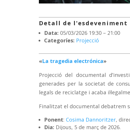
Detall de l'esdeveniment
Data:
05/03/2026 19:30
–
21:00
Categoríes:
Projecció
«
La tragedia electrónica
»
Projecció del documental d’investi
generades per la societat de consu
legals de reciclatge i acaba il·lega
Finalitzat el documental debatrem s
Ponent
:
Cosima Dannoritzer
, dir
Dia:
Dijous, 5 de març de 2026.