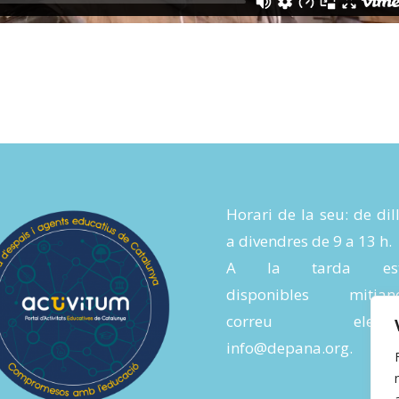
Horari de la seu: de dil
a divendres de 9 a 13 h.
A la tarda es
disponibles mitjanç
correu electròn
info@depana.org
.