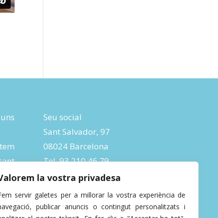
luns
Seu social
Sant Salvador, 97
tem
08024 Barcelona
ant
Tel. 93 210 46 79
ic:
Fax 93 285 04 26
Valorem la vostra privadesa
info@depana.org
Fem servir galetes per a millorar la vostra experiència de
navegació, publicar anuncis o contingut personalitzats i