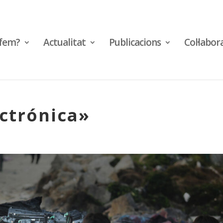
fem?
Actualitat
Publicacions
Col·labor
ectrónica»