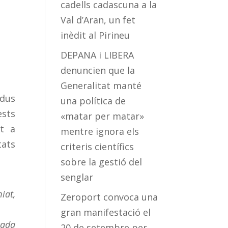
cadells cadascuna a la
Val d’Aran, un fet
inèdit al Pirineu
DEPANA i LIBERA
denuncien que la
Generalitat manté
idus
una política de
ests
«matar per matar»
nt a
mentre ignora els
tats
criteris científics
sobre la gestió del
senglar
iat,
Zeroport convoca una
gran manifestació el
cada
20 de setembre per