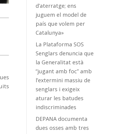
d’aterratge; ens
juguem el model de
país que volem per
Catalunya»
La Plataforma SOS
Senglars denuncia que
la Generalitat està
“jugant amb foc” amb
ques
l’extermini massiu de
uits
senglars i exigeix
aturar les batudes
indiscriminades
DEPANA documenta
dues osses amb tres