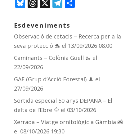
Bl
T
X
T
C
u
h
el
o
e
re
e
m
Esdeveniments
sk
a
gr
p
Observació de cetacis – Recerca per a la
y
d
a
ar
seva protecció 🐬
el 13/09/2026 08:00
s
m
te
Caminants – Colònia Güell 🥾
el
ix
22/09/2026
GAF (Grup d’Acció Forestal) 🌲
el
27/09/2026
Sortida especial 50 anys DEPANA – El
delta de l’Ebre 🦅
el 03/10/2026
Xerrada – Viatge ornitològic a Gàmbia 📸
el 08/10/2026 19:30