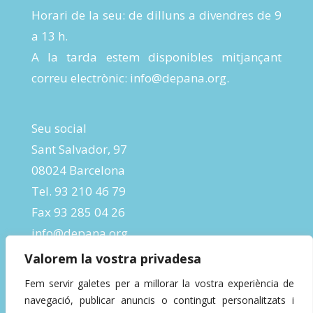
Horari de la seu: de dilluns a divendres de 9
a 13 h.
A la tarda estem disponibles mitjançant
correu electrònic:
info@depana.org
.
Seu social
Sant Salvador, 97
08024 Barcelona
Tel. 93 210 46 79
Fax 93 285 04 26
info@depana.org
Valorem la vostra privadesa
Fem servir galetes per a millorar la vostra experiència de
navegació, publicar anuncis o contingut personalitzats i