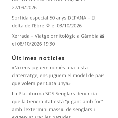
27/09/2026
Sortida especial 50 anys DEPANA – El
delta de l’Ebre 🦅
el 03/10/2026
Xerrada – Viatge ornitològic a Gàmbia 📸
el 08/10/2026 19:30
Últimes notícies
«No ens juguem només una pista
d’aterratge; ens juguem el model de país
que volem per Catalunya»
La Plataforma SOS Senglars denuncia
que la Generalitat està “jugant amb foc”
amb l’extermini massiu de senglars i
exigeix aturar les batudes