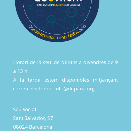
Horari de la seu: de dilluns a divendres de 9
a 13 h.
A la tarda estem disponibles mitjançant
correu electrònic:
info@depana.org
.
Seu social
Sant Salvador, 97
08024 Barcelona