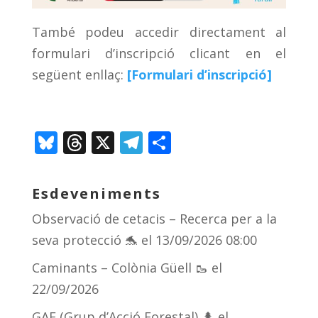
També podeu accedir directament al
formulari d’inscripció clicant en el
següent enllaç:
[Formulari d’inscripció]
Bl
T
X
T
C
u
h
el
o
e
re
e
m
Esdeveniments
sk
a
gr
p
Observació de cetacis – Recerca per a la
y
d
a
ar
seva protecció 🐬
el 13/09/2026 08:00
s
m
te
Caminants – Colònia Güell 🥾
el
ix
22/09/2026
GAF (Grup d’Acció Forestal) 🌲
el