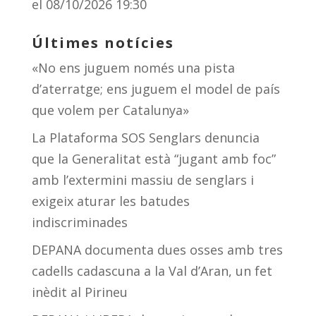
el 08/10/2026 19:30
Últimes notícies
«No ens juguem només una pista
d’aterratge; ens juguem el model de país
que volem per Catalunya»
La Plataforma SOS Senglars denuncia
que la Generalitat està “jugant amb foc”
amb l’extermini massiu de senglars i
exigeix aturar les batudes
indiscriminades
DEPANA documenta dues osses amb tres
cadells cadascuna a la Val d’Aran, un fet
inèdit al Pirineu