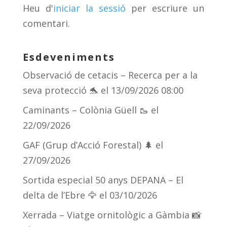
Heu d'
iniciar la sessió
per escriure un
ix
comentari.
Esdeveniments
Observació de cetacis – Recerca per a la
seva protecció 🐬
el 13/09/2026 08:00
Caminants – Colònia Güell 🥾
el
22/09/2026
GAF (Grup d’Acció Forestal) 🌲
el
27/09/2026
Sortida especial 50 anys DEPANA – El
delta de l’Ebre 🦅
el 03/10/2026
Xerrada – Viatge ornitològic a Gàmbia 📸