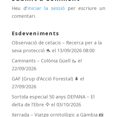
s
m
te
Heu d'
iniciar la sessió
per escriure un
ix
comentari.
Esdeveniments
Observació de cetacis – Recerca per a la
seva protecció 🐬
el 13/09/2026 08:00
Caminants – Colònia Güell 🥾
el
22/09/2026
GAF (Grup d’Acció Forestal) 🌲
el
27/09/2026
Sortida especial 50 anys DEPANA – El
delta de l’Ebre 🦅
el 03/10/2026
Xerrada – Viatge ornitològic a Gàmbia 📸