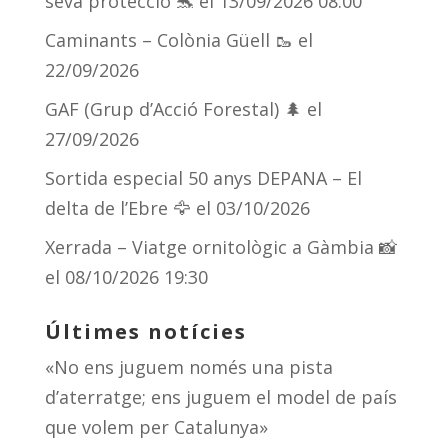
seva protecció 🐬
el 13/09/2026 08:00
s
m
te
Caminants – Colònia Güell 🥾
el
ix
22/09/2026
GAF (Grup d’Acció Forestal) 🌲
el
27/09/2026
Sortida especial 50 anys DEPANA – El
delta de l’Ebre 🦅
el 03/10/2026
Xerrada – Viatge ornitològic a Gàmbia 📸
el 08/10/2026 19:30
Últimes notícies
«No ens juguem només una pista
d’aterratge; ens juguem el model de país
que volem per Catalunya»