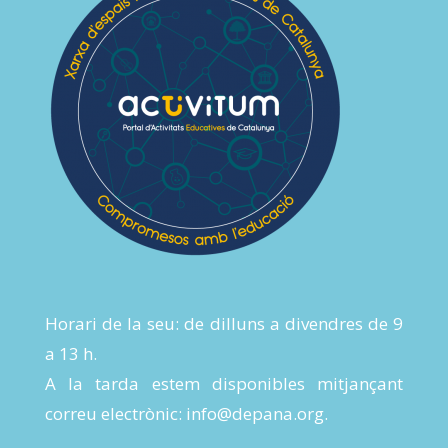
Horari de la seu: de dilluns a divendres de 9
a 13 h.
A la tarda estem disponibles mitjançant
correu electrònic:
info@depana.org
.