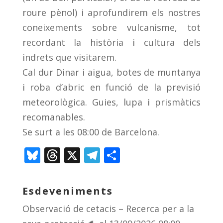
roure pènol) i aprofundirem els nostres
coneixements sobre vulcanisme, tot
recordant la història i cultura dels
indrets que visitarem.
Cal dur Dinar i aigua, botes de muntanya
i roba d’abric en funció de la previsió
meteorològica. Guies, lupa i prismàtics
recomanables.
Se surt a les 08:00 de Barcelona.
Bl
T
X
T
C
u
h
el
o
e
re
e
m
Esdeveniments
sk
a
gr
p
Observació de cetacis – Recerca per a la
y
d
a
ar