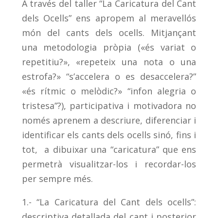
A través del taller “La Caricatura del Cant
dels Ocells” ens apropem al meravellós
món del cants dels ocells. Mitjançant
una metodologia pròpia («és variat o
repetitiu?», «repeteix una nota o una
estrofa?» “s’accelera o es desaccelera?”
«és rítmic o melòdic?» “infon alegria o
tristesa”?), participativa i motivadora no
només aprenem a descriure, diferenciar i
identificar els cants dels ocells sinó, fins i
tot, a dibuixar una “caricatura” que ens
permetrà visualitzar-los i recordar-los
per sempre més.
1.- “La Caricatura del Cant dels ocells”:
descriptiva detallada del cant i posterior