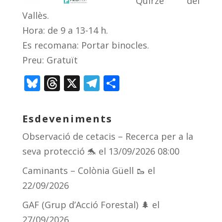
Quirze del
Vallès.
Hora: de 9 a 13-14 h.
Es recomana: Portar binocles.
Preu: Gratuït
Bl
T
X
T
C
u
h
el
o
e
re
e
m
Esdeveniments
sk
a
gr
p
Observació de cetacis – Recerca per a la
y
d
a
ar
seva protecció 🐬
el 13/09/2026 08:00
s
m
te
Caminants – Colònia Güell 🥾
el
ix
22/09/2026
GAF (Grup d’Acció Forestal) 🌲
el
27/09/2026