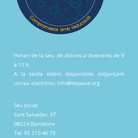
Horari de la seu: de dilluns a divendres de 9
a 13 h.
A la tarda estem disponibles mitjançant
correu electrònic:
info@depana.org
.
Seu social
Sant Salvador, 97
08024 Barcelona
Tel. 93 210 46 79