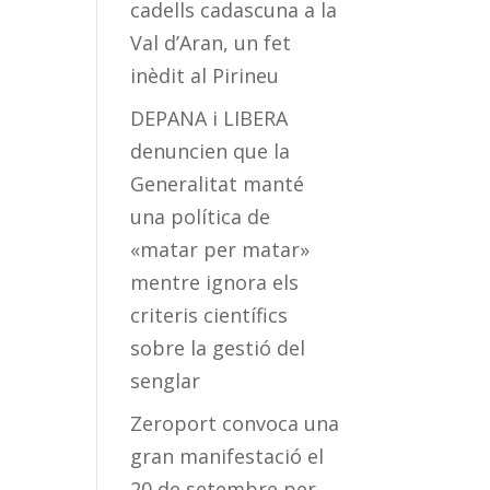
cadells cadascuna a la
Val d’Aran, un fet
inèdit al Pirineu
DEPANA i LIBERA
denuncien que la
Generalitat manté
una política de
«matar per matar»
mentre ignora els
criteris científics
sobre la gestió del
senglar
Zeroport convoca una
gran manifestació el
20 de setembre per