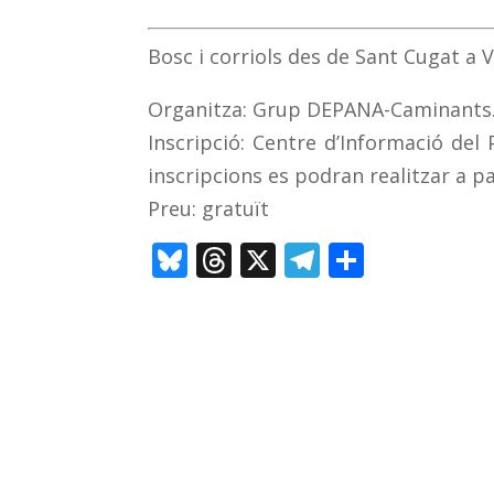
Bosc i corriols des de Sant Cugat a V
Organitza: Grup DEPANA-Caminants
Inscripció: Centre d’Informació del
inscripcions es podran realitzar a pa
Preu: gratuït
Bl
T
X
T
C
u
h
el
o
e
re
e
m
sk
a
gr
p
y
d
a
ar
s
m
te
ix