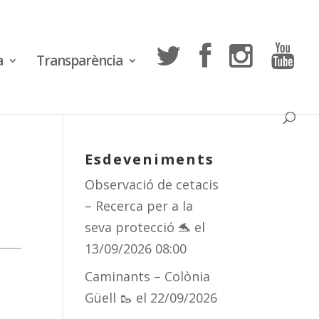
a
Transparència
Esdeveniments
Observació de cetacis
– Recerca per a la
seva protecció 🐬
el
13/09/2026 08:00
Caminants – Colònia
Güell 🥾
el 22/09/2026