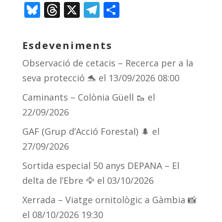
Bl
T
X
T
C
u
h
el
o
e
re
e
m
Esdeveniments
sk
a
gr
p
Observació de cetacis – Recerca per a la
y
d
a
ar
seva protecció 🐬
el 13/09/2026 08:00
s
m
te
Caminants – Colònia Güell 🥾
el
ix
22/09/2026
GAF (Grup d’Acció Forestal) 🌲
el
27/09/2026
Sortida especial 50 anys DEPANA – El
delta de l’Ebre 🦅
el 03/10/2026
Xerrada – Viatge ornitològic a Gàmbia 📸
el 08/10/2026 19:30