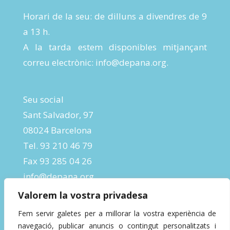
Horari de la seu: de dilluns a divendres de 9
a 13 h.
A la tarda estem disponibles mitjançant
correu electrònic:
info@depana.org
.
Seu social
Sant Salvador, 97
08024 Barcelona
Tel. 93 210 46 79
Fax 93 285 04 26
info@depana.org
Valorem la vostra privadesa
Fem servir galetes per a millorar la vostra experiència de
navegació, publicar anuncis o contingut personalitzats i