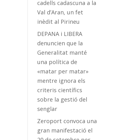
cadells cadascuna a la
Val d’Aran, un fet
inèdit al Pirineu
DEPANA i LIBERA
denuncien que la
Generalitat manté
una política de
«matar per matar»
mentre ignora els
criteris científics
sobre la gestió del
senglar
Zeroport convoca una
gran manifestació el
20 de setembre per