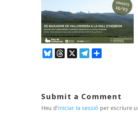
Bl
T
X
T
C
u
h
el
o
e
re
e
m
sk
a
gr
p
y
d
a
ar
Submit a Comment
s
m
te
Heu d'
iniciar la sessió
per escriure u
ix