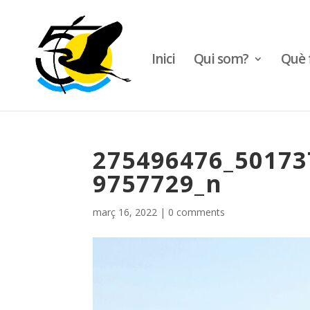
Inici
Qui som?
Què 
275496476_50173
9757729_n
març 16, 2022
|
0 comments