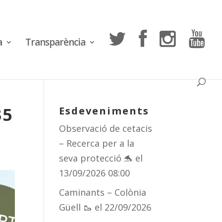
a
Transparència
35
Esdeveniments
Observació de cetacis
– Recerca per a la
seva protecció 🐬
el
13/09/2026 08:00
Caminants – Colònia
Güell 🥾
el 22/09/2026