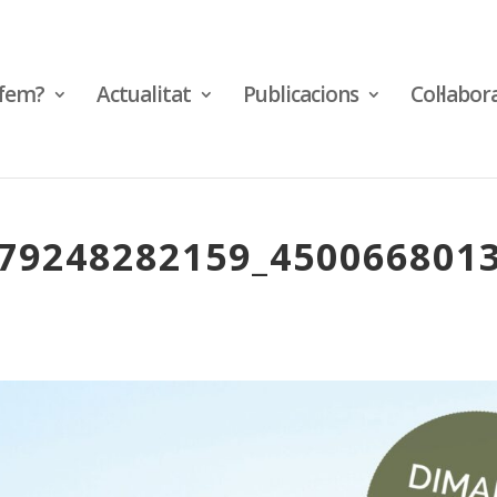
fem?
Actualitat
Publicacions
Col·labor
79248282159_450066801