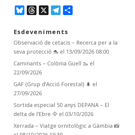
Bl
T
X
T
C
u
h
el
o
e
re
e
m
Esdeveniments
sk
a
gr
p
Observació de cetacis – Recerca per a la
y
d
a
ar
seva protecció 🐬
el 13/09/2026 08:00
s
m
te
Caminants – Colònia Güell 🥾
el
ix
22/09/2026
GAF (Grup d’Acció Forestal) 🌲
el
27/09/2026
Sortida especial 50 anys DEPANA – El
delta de l’Ebre 🦅
el 03/10/2026
Xerrada – Viatge ornitològic a Gàmbia 📸
el 08/10/2026 19:30