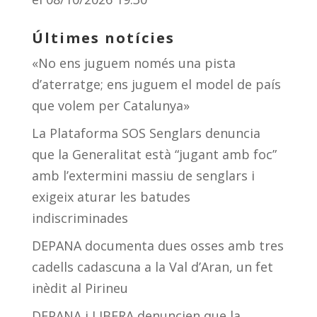
Últimes notícies
«No ens juguem només una pista
d’aterratge; ens juguem el model de país
que volem per Catalunya»
La Plataforma SOS Senglars denuncia
que la Generalitat està “jugant amb foc”
amb l’extermini massiu de senglars i
exigeix aturar les batudes
indiscriminades
DEPANA documenta dues osses amb tres
cadells cadascuna a la Val d’Aran, un fet
inèdit al Pirineu
DEPANA i LIBERA denuncien que la