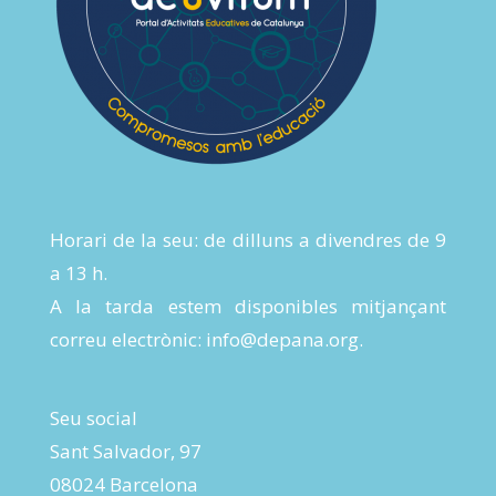
Horari de la seu: de dilluns a divendres de 9
a 13 h.
A la tarda estem disponibles mitjançant
correu electrònic:
info@depana.org
.
Seu social
Sant Salvador, 97
08024 Barcelona