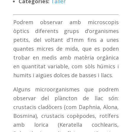
Categoríes:
Taller
Podrem observar amb microscopis
òptics diferents grups d’organismes
petits, del voltant d’1mm fins a unes
quantes micres de mida, que es poden
trobar en medis amb matèria orgànica
en quantitat variable, com sòls húmics i
humits i aigües dolces de basses i llacs.
Alguns microorganismes que podrem
observar del plàncton de llac són:
crustacis cladòcers (com Daphnia, Alona,
Bosmina), crustacis copèpodes, rotífers
amb lorica (Keratella cochlearis,