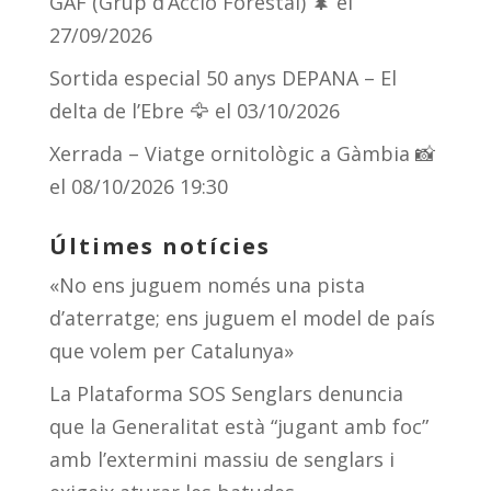
GAF (Grup d’Acció Forestal) 🌲
el
27/09/2026
Sortida especial 50 anys DEPANA – El
delta de l’Ebre 🦅
el 03/10/2026
Xerrada – Viatge ornitològic a Gàmbia 📸
el 08/10/2026 19:30
Últimes notícies
«No ens juguem només una pista
d’aterratge; ens juguem el model de país
que volem per Catalunya»
La Plataforma SOS Senglars denuncia
que la Generalitat està “jugant amb foc”
amb l’extermini massiu de senglars i