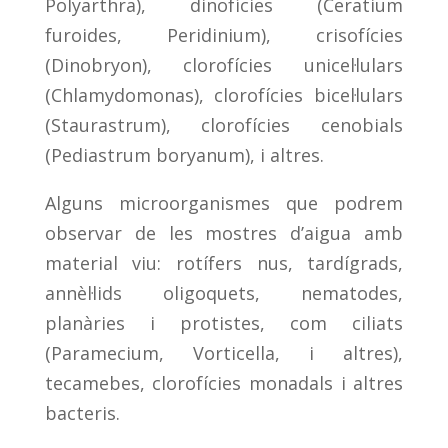
Polyarthra), dinofícies (Ceratium
furoides, Peridinium), crisofícies
(Dinobryon), clorofícies unicel·lulars
(Chlamydomonas), clorofícies bicel·lulars
(Staurastrum), clorofícies cenobials
(Pediastrum boryanum), i altres.
Alguns microorganismes que podrem
observar de les mostres d’aigua amb
material viu: rotífers nus, tardígrads,
annèl·lids oligoquets, nematodes,
planàries i protistes, com ciliats
(Paramecium, Vorticella, i altres),
tecamebes, clorofícies monadals i altres
bacteris.