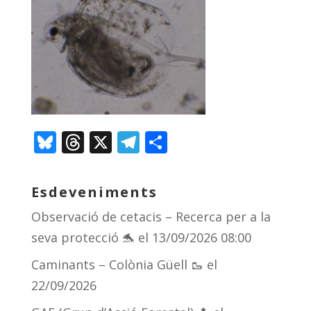
Bl
T
X
T
C
u
h
el
o
e
re
e
m
Esdeveniments
sk
a
gr
p
Observació de cetacis – Recerca per a la
y
d
a
ar
seva protecció 🐬
el 13/09/2026 08:00
s
m
te
Caminants – Colònia Güell 🥾
el
ix
22/09/2026