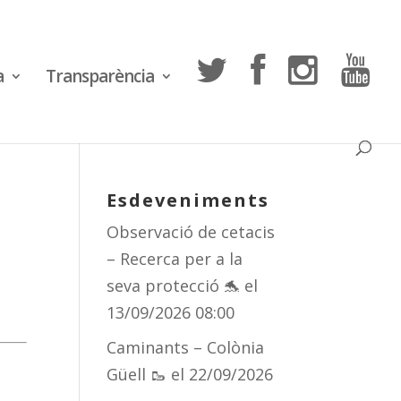
a
Transparència
Esdeveniments
Observació de cetacis
– Recerca per a la
seva protecció 🐬
el
13/09/2026 08:00
Caminants – Colònia
Güell 🥾
el 22/09/2026