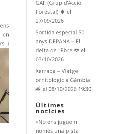
GAF (Grup d’Acció
Forestal) 🌲
el
27/09/2026
cens
Sortida especial 50
s en
anys DEPANA – El
rs i
delta de l’Ebre 🦅
el
03/10/2026
Xerrada – Viatge
ornitològic a Gàmbia
📸
el 08/10/2026 19:30
Últimes
notícies
«No ens juguem
només una pista