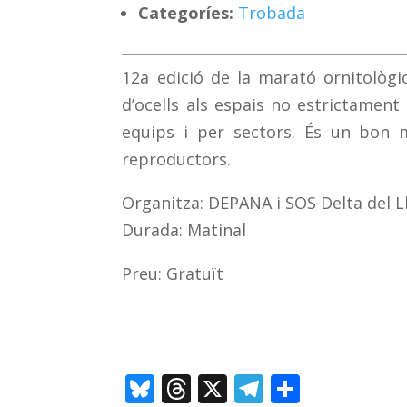
Categoríes:
Trobada
12a edició de la marató ornitològi
d’ocells als espais no estrictament 
equips i per sectors. És un bon 
reproductors.
Organitza: DEPANA i SOS Delta del 
Durada: Matinal
Preu: Gratuït
Bl
T
X
T
C