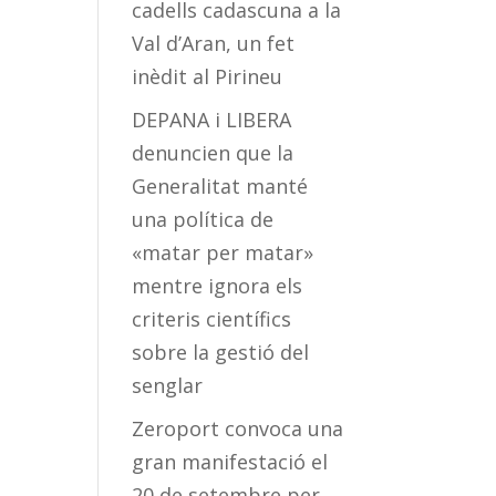
cadells cadascuna a la
Val d’Aran, un fet
inèdit al Pirineu
DEPANA i LIBERA
denuncien que la
Generalitat manté
una política de
«matar per matar»
mentre ignora els
criteris científics
sobre la gestió del
senglar
Zeroport convoca una
gran manifestació el
20 de setembre per