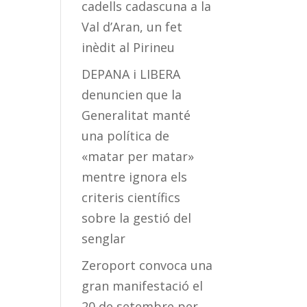
cadells cadascuna a la
Val d’Aran, un fet
inèdit al Pirineu
DEPANA i LIBERA
denuncien que la
Generalitat manté
una política de
«matar per matar»
mentre ignora els
criteris científics
sobre la gestió del
senglar
Zeroport convoca una
gran manifestació el
20 de setembre per