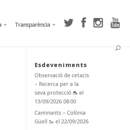
a
Transparència
Esdeveniments
Observació de cetacis
– Recerca per a la
seva protecció 🐬
el
13/09/2026 08:00
Caminants – Colònia
Güell 🥾
el 22/09/2026