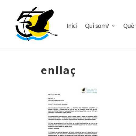
Inici
Qui som?
Què 
enllaç