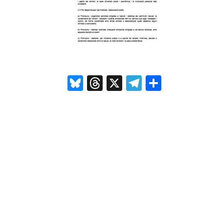
Bluesky
Threads
X
Telegram
Compar