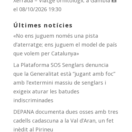
Xerrada – Viatge ornitològic a Gàmbia 📸
el 08/10/2026 19:30
Últimes notícies
«No ens juguem només una pista
d’aterratge; ens juguem el model de país
que volem per Catalunya»
La Plataforma SOS Senglars denuncia
que la Generalitat està “jugant amb foc”
amb l’extermini massiu de senglars i
exigeix aturar les batudes
indiscriminades
DEPANA documenta dues osses amb tres
cadells cadascuna a la Val d’Aran, un fet
inèdit al Pirineu