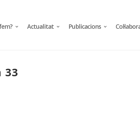
fem?
Actualitat
Publicacions
Col·labor
 33
teix