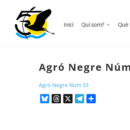
Inici
Qui som?
Què 
Agró Negre Núm
Agró Negre Núm 33
Bluesky
Threads
X
Telegram
Compar