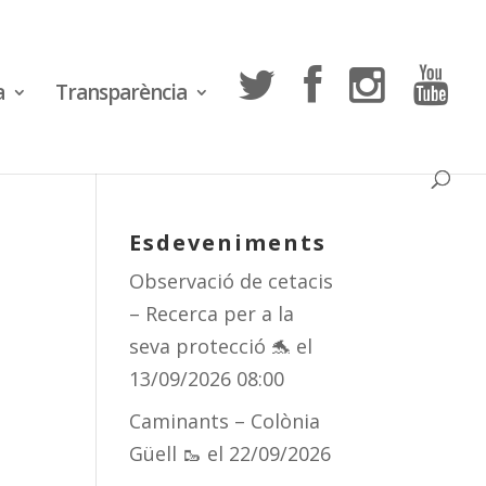
a
Transparència
Esdeveniments
Observació de cetacis
– Recerca per a la
seva protecció 🐬
el
13/09/2026 08:00
Caminants – Colònia
Güell 🥾
el 22/09/2026