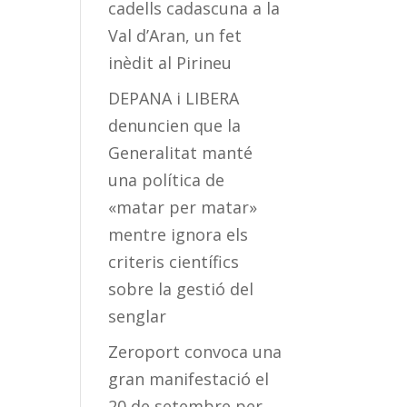
cadells cadascuna a la
Val d’Aran, un fet
inèdit al Pirineu
DEPANA i LIBERA
denuncien que la
Generalitat manté
una política de
«matar per matar»
mentre ignora els
criteris científics
sobre la gestió del
senglar
Zeroport convoca una
gran manifestació el
20 de setembre per