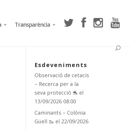
a
Transparència
Esdeveniments
Observació de cetacis
– Recerca per a la
seva protecció 🐬
el
13/09/2026 08:00
Caminants – Colònia
Güell 🥾
el 22/09/2026