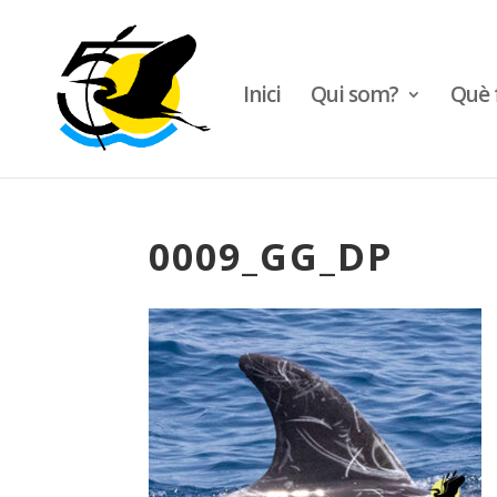
Inici
Qui som?
Què 
0009_GG_DP