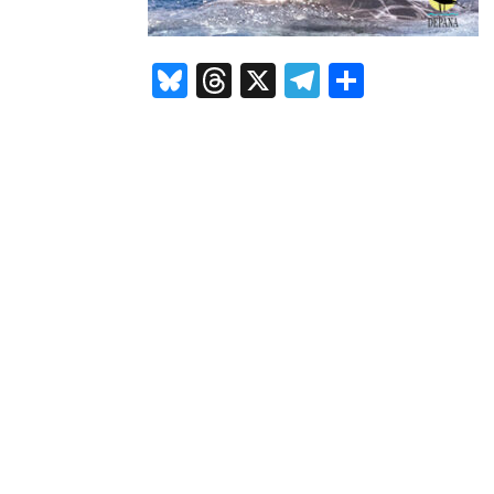
Bluesky
Threads
X
Telegram
Compar