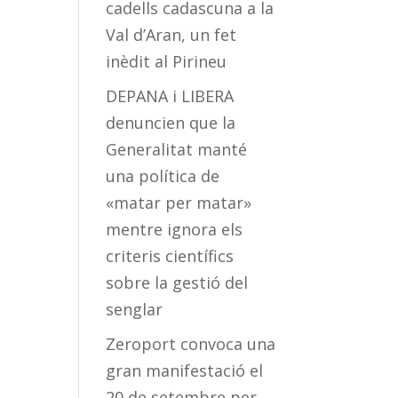
cadells cadascuna a la
Val d’Aran, un fet
inèdit al Pirineu
DEPANA i LIBERA
denuncien que la
Generalitat manté
una política de
«matar per matar»
mentre ignora els
criteris científics
sobre la gestió del
senglar
Zeroport convoca una
gran manifestació el
20 de setembre per