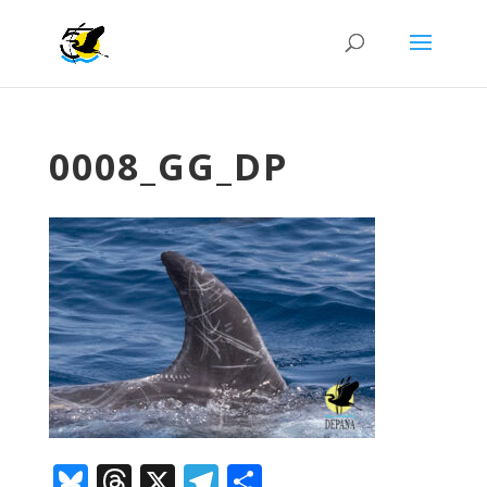
0008_GG_DP
Bluesky
Threads
X
Telegram
Comparteix