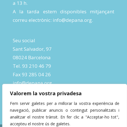
a 13 h.
A la tarda estem disponibles mitjançant
correu electrònic:
info@depana.org
.
Seu social
Sant Salvador, 97
08024 Barcelona
Tel. 93 210 46 79
Fax 93 285 04 26
info@depana.org
Valorem la vostra privadesa
Fem servir galetes per a millorar la vostra experiència de
navegació, publicar anuncis o contingut personalitzats i
analitzar el nostre trànsit. En fer clic a "Acceptar-ho tot",
accepteu el nostre ús de galetes.