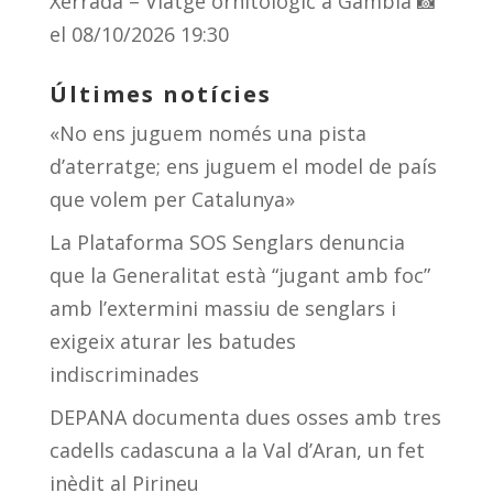
Xerrada – Viatge ornitològic a Gàmbia 📸
el 08/10/2026 19:30
Últimes notícies
«No ens juguem només una pista
d’aterratge; ens juguem el model de país
que volem per Catalunya»
La Plataforma SOS Senglars denuncia
que la Generalitat està “jugant amb foc”
amb l’extermini massiu de senglars i
exigeix aturar les batudes
indiscriminades
DEPANA documenta dues osses amb tres
cadells cadascuna a la Val d’Aran, un fet
inèdit al Pirineu