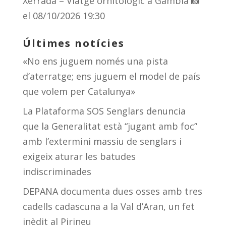
Xerrada – Viatge ornitològic a Gàmbia 📸
el 08/10/2026 19:30
Últimes notícies
«No ens juguem només una pista
d’aterratge; ens juguem el model de país
que volem per Catalunya»
La Plataforma SOS Senglars denuncia
que la Generalitat està “jugant amb foc”
amb l’extermini massiu de senglars i
exigeix aturar les batudes
indiscriminades
DEPANA documenta dues osses amb tres
cadells cadascuna a la Val d’Aran, un fet
inèdit al Pirineu