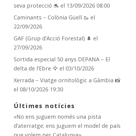
seva protecció 🐬
el 13/09/2026 08:00
Caminants – Colònia Güell 🥾
el
22/09/2026
GAF (Grup d’Acció Forestal) 🌲
el
27/09/2026
Sortida especial 50 anys DEPANA – El
delta de l’Ebre 🦅
el 03/10/2026
Xerrada – Viatge ornitològic a Gàmbia 📸
el 08/10/2026 19:30
Últimes notícies
«No ens juguem només una pista
d’aterratge; ens juguem el model de país
que volem per Catalunya»