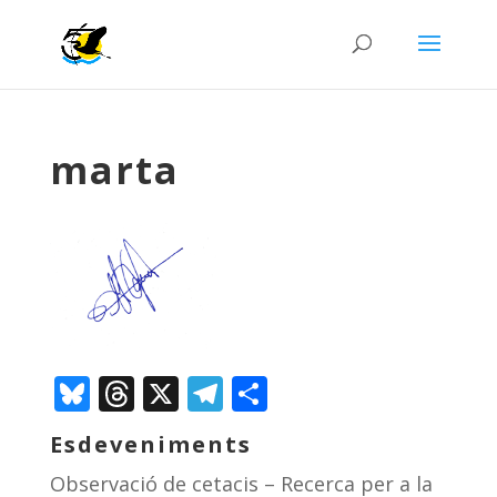
marta
Bluesky
Threads
X
Telegram
Comparteix
Esdeveniments
Observació de cetacis – Recerca per a la