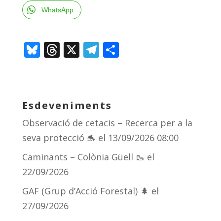
WhatsApp
Bl
T
X
T
C
u
h
el
o
e
re
e
m
sk
a
gr
p
Esdeveniments
y
d
a
ar
Observació de cetacis – Recerca per a la
s
m
te
seva protecció 🐬
el 13/09/2026 08:00
ix
Caminants – Colònia Güell 🥾
el
22/09/2026
GAF (Grup d’Acció Forestal) 🌲
el
27/09/2026