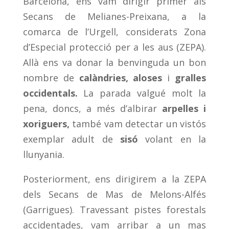
Barcelona, ens vam dirigir primer als
Secans de Melianes-Preixana, a la
comarca de l’Urgell, considerats Zona
d’Especial protecció per a les aus (ZEPA).
Allà ens va donar la benvinguda un bon
nombre de
calàndries, aloses
i
gralles
occidentals.
La parada valgué molt la
pena, doncs, a més d’albirar
arpelles i
xoriguers
,
també vam detectar un vistós
exemplar adult de
sisó
volant en la
llunyania.
Posteriorment, ens dirigirem a la ZEPA
dels Secans de Mas de Melons-Alfés
(Garrigues). Travessant pistes forestals
accidentades, vam arribar a un mas