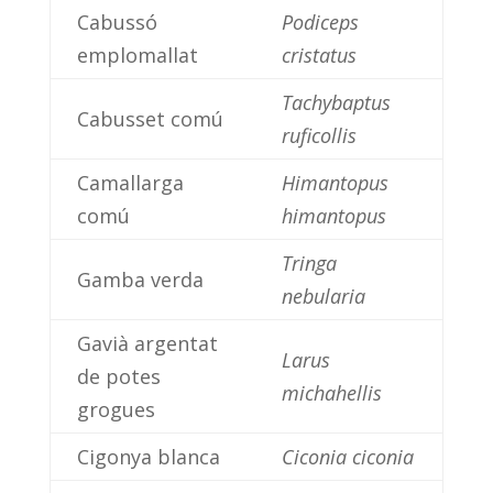
Cabussó
Podiceps
emplomallat
cristatus
Tachybaptus
Cabusset comú
ruficollis
Camallarga
Himantopus
comú
himantopus
Tringa
Gamba verda
nebularia
Gavià argentat
Larus
de potes
michahellis
grogues
Cigonya blanca
Ciconia ciconia