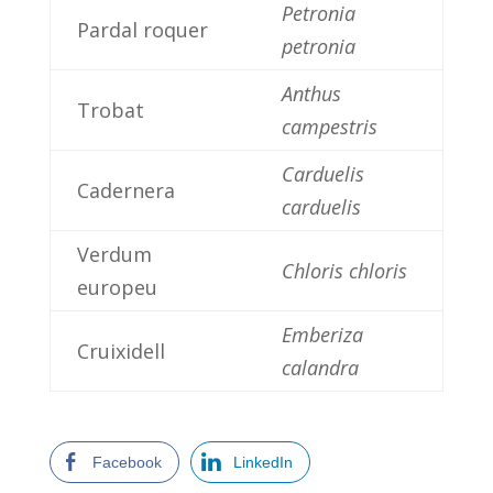
Petronia
Pardal roquer
petronia
Anthus
Trobat
campestris
Carduelis
Cadernera
carduelis
Verdum
Chloris chloris
europeu
Emberiza
Cruixidell
calandra
Facebook
LinkedIn