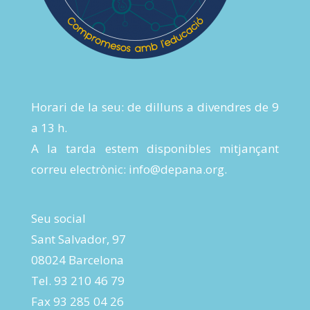
Horari de la seu: de dilluns a divendres de 9
a 13 h.
A la tarda estem disponibles mitjançant
correu electrònic:
info@depana.org
.
Seu social
Sant Salvador, 97
08024 Barcelona
Tel. 93 210 46 79
Fax 93 285 04 26