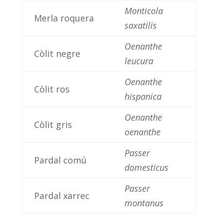
Monticola
Merla roquera
saxatilis
Oenanthe
Còlit negre
leucura
Oenanthe
Còlit ros
hispanica
Oenanthe
Còlit gris
oenanthe
Passer
Pardal comú
domesticus
Passer
Pardal xarrec
montanus