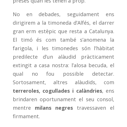
preses quan les tenen a prop.
No en debades, seguidament ens
dirigirem a la timoneda d’Alfés, el darrer
gran erm estèpic que resta a Catalunya.
El timó és com també s’anomena la
farigola, i les timonedes són l’hàbitat
predilecte d’un alàudid pràcticament
extingit a casa nostra: l’alosa becuda, el
qual no fou possible detectar.
Sortosament, altres alàudids, com
terreroles, cogullades i calàndries
, ens
brindaren oportunament el seu consol,
mentre
milans negres
travessaven el
firmament.