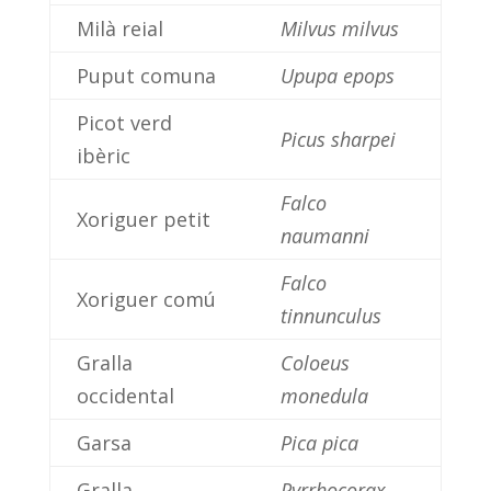
Milà reial
Milvus milvus
Puput comuna
Upupa epops
Picot verd
Picus sharpei
ibèric
Falco
Xoriguer petit
naumanni
Falco
Xoriguer comú
tinnunculus
Gralla
Coloeus
occidental
monedula
Garsa
Pica pica
Gralla
Pyrrhocorax