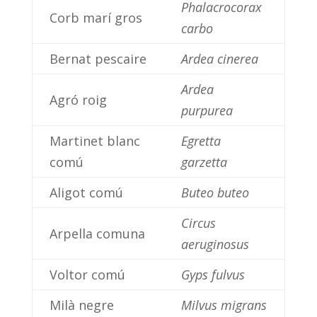
Phalacrocorax
Corb marí gros
carbo
Bernat pescaire
Ardea cinerea
Ardea
Agró roig
purpurea
Martinet blanc
Egretta
comú
garzetta
Aligot comú
Buteo buteo
Circus
Arpella comuna
aeruginosus
Voltor comú
Gyps fulvus
Milà negre
Milvus migrans