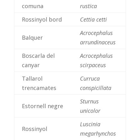
comuna
rustica
Rossinyol bord
Cettia cetti
Acrocephalus
Balquer
arrundinaceus
Boscarla del
Acrocephalus
canyar
scirpaceus
Tallarol
Curruca
trencamates
conspicillata
Sturnus
Estornell negre
unicolor
Luscinia
Rossinyol
megarhynchos