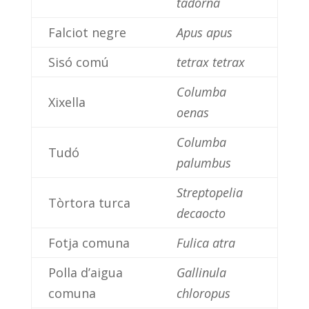
tadorna
Falciot negre
Apus apus
Sisó comú
tetrax tetrax
Columba
Xixella
oenas
Columba
Tudó
palumbus
Streptopelia
Tòrtora turca
decaocto
Fotja comuna
Fulica atra
Polla d’aigua
Gallinula
comuna
chloropus