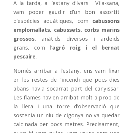
A la tarda, a l’estany d’Ivars i Vila-sana,
vam poder gaudir d’un bon assortit
d’espècies aquàtiques, com
cabussons
emplomallats, cabussets, corbs marins
grossos,
anàtids diversos i ardeids
grans, com l’
agró roig i el bernat
pescaire
.
Només arribar a l’estany, ens vam fixar
en les restes de l’incendi que pocs dies
abans havia socarrat part del canyissar.
Les flames havien arribat molt a prop de
la llera i una torre d’observació que
sostenia un niu de cigonya no va quedar
calcinada per pocs metres. Precisament,
quan hi vam pujar, vam veure com una