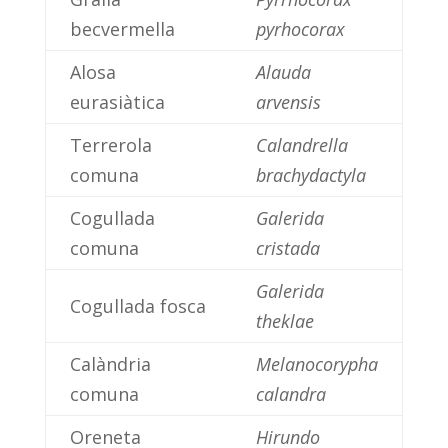
becvermella
pyrhocorax
Alosa
Alauda
eurasiàtica
arvensis
Terrerola
Calandrella
comuna
brachydactyla
Cogullada
Galerida
comuna
cristada
Galerida
Cogullada fosca
theklae
Calàndria
Melanocorypha
comuna
calandra
Oreneta
Hirundo