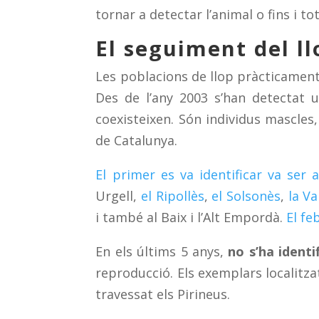
tornar a detectar l’animal o fins i to
El seguiment del l
Les poblacions de llop pràcticament 
Des de l’any 2003 s’han detectat u
coexisteixen. Són individus mascles,
de Catalunya.
El primer es va identificar va ser a
Urgell,
el Ripollès
,
el Solsonès
,
la Va
i també al Baix i l’Alt Empordà.
El fe
En els últims 5 anys,
no s’ha identi
reproducció. Els exemplars localitzat
travessat els Pirineus.