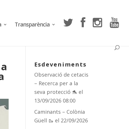
a
Transparència
ha
Esdeveniments
a
Observació de cetacis
– Recerca per a la
seva protecció 🐬
el
13/09/2026 08:00
Caminants – Colònia
Güell 🥾
el 22/09/2026