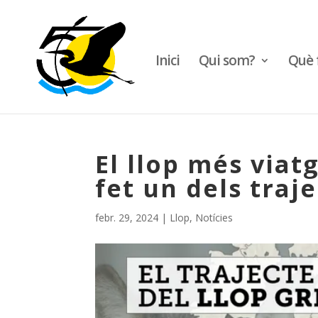
Inici
Qui som?
Què 
El llop més viatg
fet un dels traj
febr. 29, 2024
|
Llop
,
Notícies