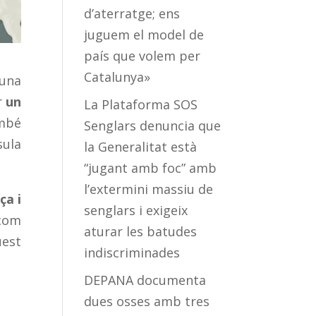
d’aterratge; ens
juguem el model de
país que volem per
Catalunya»
’una
r
un
La Plataforma SOS
ambé
Senglars denuncia que
sula
la Generalitat està
“jugant amb foc” amb
l’extermini massiu de
ça i
senglars i exigeix
 com
aturar les batudes
uest
indiscriminades
DEPANA documenta
dues osses amb tres