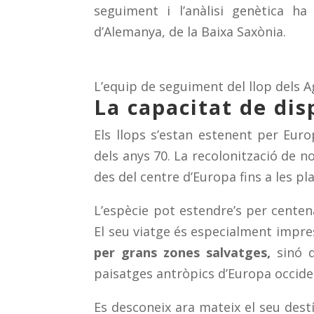
seguiment i l’anàlisi genètica h
d’Alemanya, de la Baixa Saxònia.
L’equip de seguiment del llop dels A
La capacitat de dis
Els llops s’estan estenent per Euro
dels anys 70. La recolonització de n
des del centre d’Europa fins a les pl
L’espècie pot estendre’s per cente
El seu viatge és especialment impr
per grans zones salvatges,
sinó 
paisatges antròpics d’Europa occide
Es desconeix ara mateix el seu destí