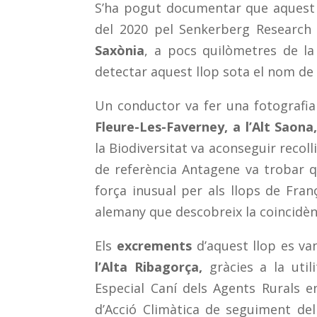
S’ha pogut documentar que aquest l
del 2020 pel Senkerberg Research 
Saxònia
, a pocs quilòmetres de la 
detectar aquest llop sota el nom d
Un conductor va fer una fotografia
Fleure-Les-Faverney, a l’Alt Saona
la Biodiversitat va aconseguir recolli
de referència Antagene va trobar q
força inusual per als llops de Fran
alemany que descobreix la coincidè
Els
excrements
d’aquest llop es va
l’Alta Ribagorça,
gràcies a la util
Especial Caní dels Agents Rurals 
d’Acció Climàtica de seguiment del 