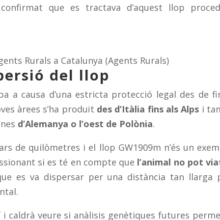
a confirmat que es tractava d’aquest llop proce
gents Rurals a Catalunya (Agents Rurals)
persió del llop
pa a causa d’una estricta protecció legal des de fi
oves àrees s’ha produït
des d’Itàlia fins als Alps
i ta
anes
d’Alemanya o l’oest de Polònia
.
nars de quilòmetres i el llop GW1909m n’és un exem
essionant si es té en compte que
l’animal no pot via
que es va dispersar per una distància tan llarga 
ntal.
 i caldrà veure si anàlisis genètiques futures perm