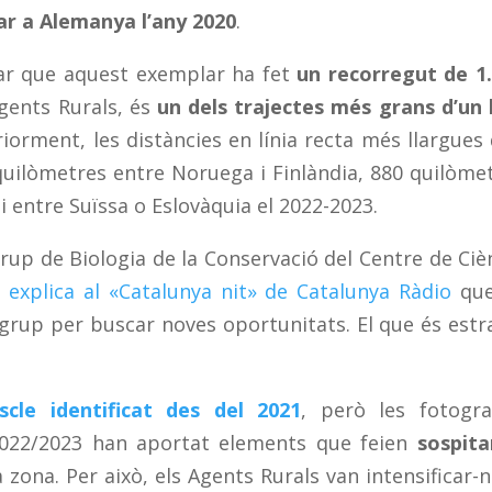
r a Alemanya l’any 2020
.
r que aquest exemplar ha fet
un recorregut de 1
Agents Rurals, és
un dels trajectes més grans d’un 
riorment, les distàncies en línia recta més llargues
 quilòmetres entre Noruega i Finlàndia, 880 quilòme
i entre Suïssa o Eslovàquia el 2022-2023.
 Grup de Biologia de la Conservació del Centre de Ciè
,
explica al «Catalunya nit» de Catalunya Ràdio
que
 grup per buscar noves oportunitats. El que és estr
cle identificat des del 2021
, però les fotogra
2022/2023 han aportat elements que feien
sospita
 zona. Per això, els Agents Rurals van intensificar-n