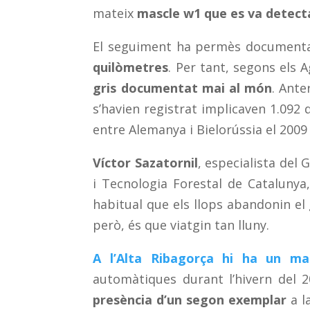
mateix
mascle w1 que es va detecta
El seguiment ha permès documenta
quilòmetres
. Per tant, segons els 
gris documentat mai al món
. Ante
s’havien registrat implicaven 1.092
entre Alemanya i Bielorússia el 2009 
Víctor Sazatornil
, especialista del
i Tecnologia Forestal de Catalunya
habitual que els llops abandonin el
però, és que viatgin tan lluny.
A l’Alta Ribagorça hi ha un mas
automàtiques durant l’hivern del 
presència d’un segon exemplar
a la