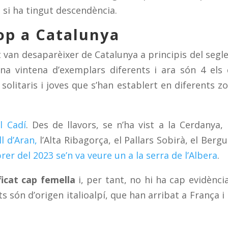
t si ha tingut descendència.
lop a Catalunya
van desaparèixer de Catalunya a principis del segle
na vintena d’exemplars diferents i ara són 4 els
 solitaris i joves que s’han establert en diferents z
l Cadí
. Des de llavors, se n’ha vist a la Cerdanya, l
ll d’Aran,
l’Alta Ribagorça, el Pallars Sobirà, el Berg
brer del 2023 se’n va veure un a la serra de l’Albera
.
ficat cap femella
i, per tant, no hi ha cap evidènci
s són d’origen italioalpí, que han arribat a França i