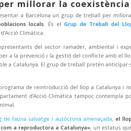
per millorar la coexistència
resentar a Barcelona un grup de treball per millora
poblacions locals
. És el
Grup de Treball del Ll
d’Acció Climàtica.
presentants del sector ramader, ambiental i exp
r a la prevenció i la gestió del conflicte amb el llo
ble a Catalunya. El grup de treball pretén anticipar-
programa de reintroducció del llop a Catalunya i n
Departament d’Acció Climàtica tampoc contempla p
nimal.
g de fauna salvatge i autòctona amenaçada
,
el llo
a com a reproductora a Catalunya»
, un estatus qu