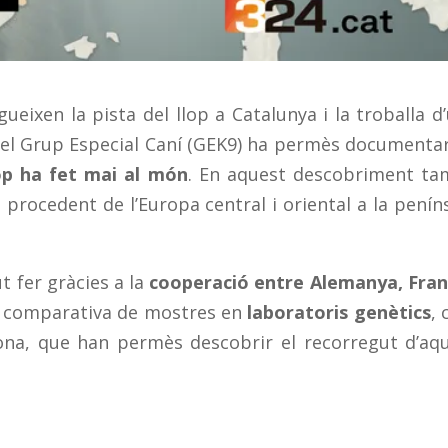
ueixen la pista del llop a Catalunya i la troballa d
a, pel Grup Especial Caní (GEK9) ha permès documenta
lop ha fet mai al món
. En aquest descobriment t
p procedent de l’Europa central i oriental a la penín
t fer gràcies a la
cooperació entre Alemanya, Fran
a comparativa de mostres en
laboratoris genètics
,
ona, que han permès descobrir el recorregut d’aq