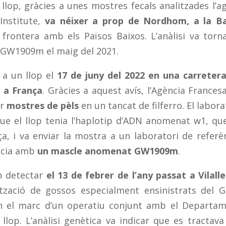
lop, gràcies a unes mostres fecals analitzades l’a
Institute,
va néixer a prop de Nordhom, a la B
frontera amb els Països Baixos. L’anàlisi va torn
e GW1909m el maig del 2021.
 a un llop el
17 de juny del 2022 en una carreter
, a França
. Gràcies a aquest avís, l’Agència Frances
r
mostres de pèls
en un tancat de filferro. El labora
ue el llop tenia l’haplotip d’ADN anomenat w1, qu
ça, i va enviar la mostra a un laboratori de referè
ncia amb
un mascle anomenat GW1909m
.
n detectar
el 13 de febrer de l’any passat a Vilalle
ització de gossos especialment ensinistrats del 
en el marc d’un operatiu conjunt amb el Departa
llop. L’anàlisi genètica va indicar que es tractava