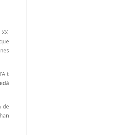
 XX.
 que
ones
’Alt
uedà
a de
 han