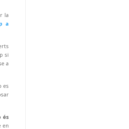
r la
op a
erts
p si
se a
o es
osar
p és
e en