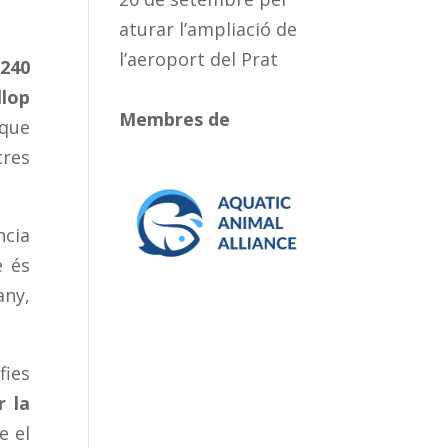
aturar l’ampliació de
l’aeroport del Prat
.240
llop
Membres de
 que
tres
ncia
 és
any,
fies
r la
e el