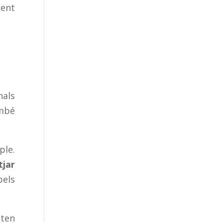
dent
nals
mbé
ple.
tjar
pels
eten