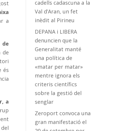
cadells cadascuna a la
gost
Val d’Aran, un fet
aixa
inèdit al Pirineu
ar a
DEPANA i LIBERA
denuncien que la
a de
Generalitat manté
a de
una política de
tori
«matar per matar»
e és
mentre ignora els
ncia
criteris científics
sobre la gestió del
r, a
senglar
Grup
Zeroport convoca una
ment
gran manifestació el
 del
20 de setembre per