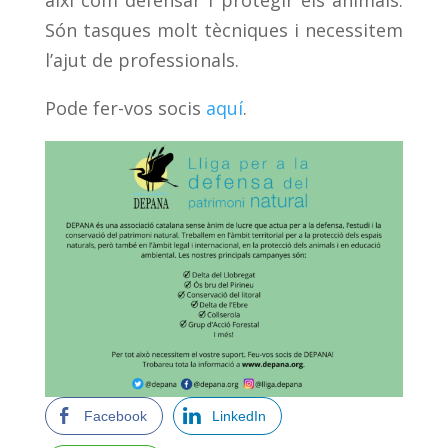
així com defensar i protegir els animals.
Són tasques molt tècniques i necessitem
l’ajut de professionals.
Pode fer-vos socis
aquí
.
Facebook
LinkedIn