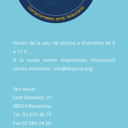
Horari de la seu: de dilluns a divendres de 9
a 13 h.
A la tarda estem disponibles mitjançant
correu electrònic:
info@depana.org
.
Seu social
Sant Salvador, 97
08024 Barcelona
Tel. 93 210 46 79
Fax 93 285 04 26