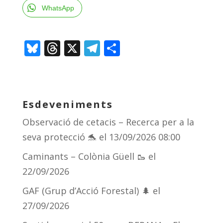
WhatsApp
Bl
T
X
T
C
u
h
el
o
e
re
e
m
sk
a
gr
p
Esdeveniments
y
d
a
ar
Observació de cetacis – Recerca per a la
s
m
te
seva protecció 🐬
el 13/09/2026 08:00
ix
Caminants – Colònia Güell 🥾
el
22/09/2026
GAF (Grup d’Acció Forestal) 🌲
el
27/09/2026