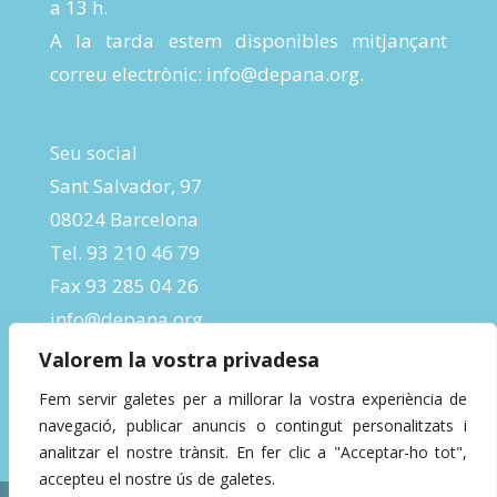
a 13 h.
A la tarda estem disponibles mitjançant
correu electrònic:
info@depana.org
.
Seu social
Sant Salvador, 97
08024 Barcelona
Tel. 93 210 46 79
Fax 93 285 04 26
info@depana.org
Valorem la vostra privadesa
Fem servir galetes per a millorar la vostra experiència de
navegació, publicar anuncis o contingut personalitzats i
analitzar el nostre trànsit. En fer clic a "Acceptar-ho tot",
accepteu el nostre ús de galetes.