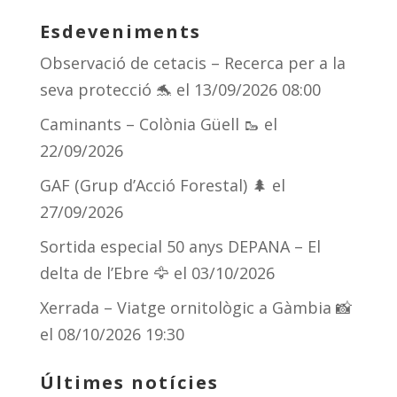
sk
a
gr
p
Esdeveniments
y
d
a
ar
Observació de cetacis – Recerca per a la
s
m
te
seva protecció 🐬
el 13/09/2026 08:00
ix
Caminants – Colònia Güell 🥾
el
22/09/2026
GAF (Grup d’Acció Forestal) 🌲
el
27/09/2026
Sortida especial 50 anys DEPANA – El
delta de l’Ebre 🦅
el 03/10/2026
Xerrada – Viatge ornitològic a Gàmbia 📸
el 08/10/2026 19:30
Últimes notícies