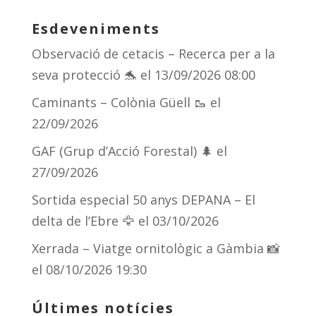
sk
a
gr
p
Esdeveniments
y
d
a
ar
Observació de cetacis – Recerca per a la
s
m
te
seva protecció 🐬
el 13/09/2026 08:00
ix
Caminants – Colònia Güell 🥾
el
22/09/2026
GAF (Grup d’Acció Forestal) 🌲
el
27/09/2026
Sortida especial 50 anys DEPANA – El
delta de l’Ebre 🦅
el 03/10/2026
Xerrada – Viatge ornitològic a Gàmbia 📸
el 08/10/2026 19:30
Últimes notícies