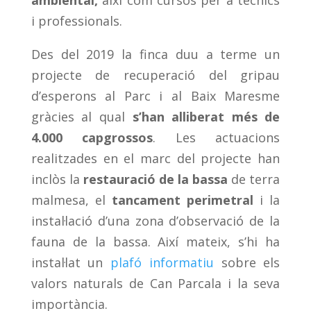
ambiental,
així com cursos per a tècnics
i professionals.
Des del 2019 la finca duu a terme un
projecte de recuperació del gripau
d’esperons al Parc i al Baix Maresme
gràcies al qual
s’han alliberat més de
4.000 capgrossos
. Les actuacions
realitzades en el marc del projecte han
inclòs la
restauració de la bassa
de terra
malmesa, el
tancament perimetral
i la
instal·lació d’una zona d’observació de la
fauna de la bassa. Així mateix, s’hi ha
instal·lat un
plafó informatiu
sobre els
valors naturals de Can Parcala i la seva
importància.