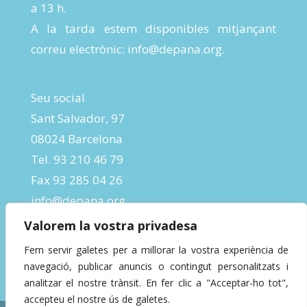
a 13 h.
A la tarda estem disponibles mitjançant
correu electrònic:
info@depana.org
.
Seu social
Sant Salvador, 97
08024 Barcelona
Tel. 93 210 46 79
Fax 93 285 04 26
info@depana.org
Valorem la vostra privadesa
Fem servir galetes per a millorar la vostra experiència de
navegació, publicar anuncis o contingut personalitzats i
analitzar el nostre trànsit. En fer clic a "Acceptar-ho tot",
accepteu el nostre ús de galetes.